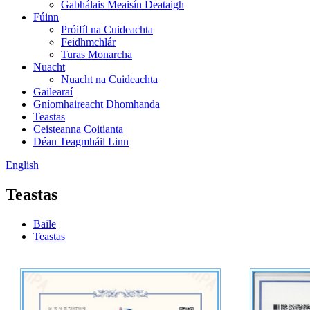
Gabhálais Meaisín Deataigh
Fúinn
Próifíl na Cuideachta
Feidhmchlár
Turas Monarcha
Nuacht
Nuacht na Cuideachta
Gailearaí
Gníomhaireacht Dhomhanda
Teastas
Ceisteanna Coitianta
Déan Teagmháil Linn
English
Teastas
Baile
Teastas