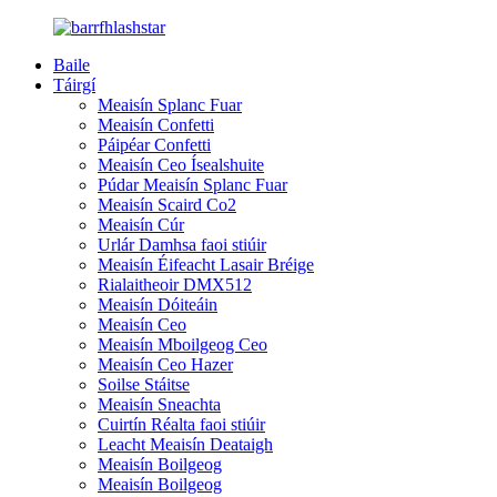
Baile
Táirgí
Meaisín Splanc Fuar
Meaisín Confetti
Páipéar Confetti
Meaisín Ceo Ísealshuite
Púdar Meaisín Splanc Fuar
Meaisín Scaird Co2
Meaisín Cúr
Urlár Damhsa faoi stiúir
Meaisín Éifeacht Lasair Bréige
Rialaitheoir DMX512
Meaisín Dóiteáin
Meaisín Ceo
Meaisín Mboilgeog Ceo
Meaisín Ceo Hazer
Soilse Stáitse
Meaisín Sneachta
Cuirtín Réalta faoi stiúir
Leacht Meaisín Deataigh
Meaisín Boilgeog
Meaisín Boilgeog