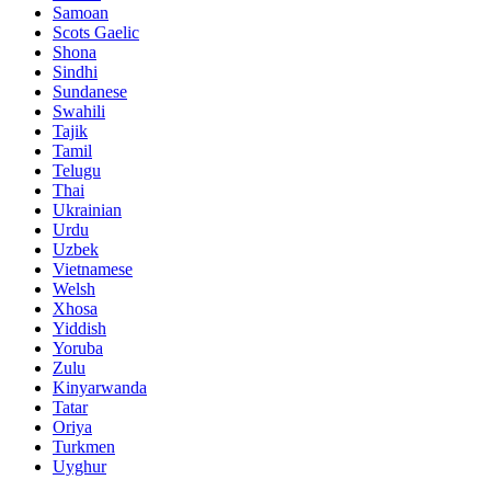
Samoan
Scots Gaelic
Shona
Sindhi
Sundanese
Swahili
Tajik
Tamil
Telugu
Thai
Ukrainian
Urdu
Uzbek
Vietnamese
Welsh
Xhosa
Yiddish
Yoruba
Zulu
Kinyarwanda
Tatar
Oriya
Turkmen
Uyghur