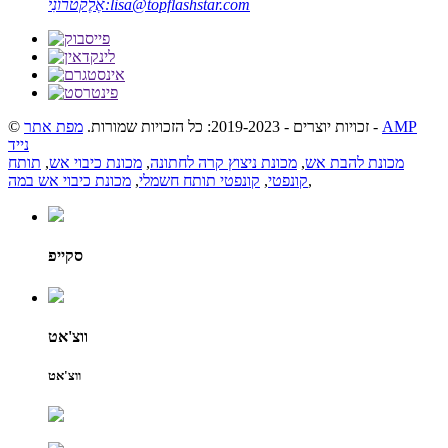
lisa@topflashstar.com
אֶלֶקטרוֹנִי:
AMP
-
© זכויות יוצרים - 2019-2023: כל הזכויות שמורות.
מפת אתר
נייד
מכונת להבת אש
,
מכונת ניצוץ קרה לחתונה
,
מכונת כיבוי אש
,
תותח
,
קונפטי
,
קונפטי תותח חשמלי
,
מכונת כיבוי אש במה
סקייפ
ווצ'אט
ווצ'אט