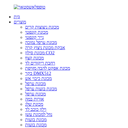
בַּיִת
מוצרים
מכונת ניצוצות קרים
מכונת קונפטי
נייר קונפטי
מכונת ערפל נמוכה
אבקת מכונת ניצוץ קרה
מכונת סילון CO2
מכונת קצף
רחבת ריקודים לד
מכונת אפקט להבה מזויפת
בקר DMX512
מכונת כיבוי אש
מכונת ערפל
מכונת בועות ערפל
מכונת ערפל
אורות במה
מכונת שלג
וילון כוכב לד
נוזל למכונת עשן
מכונת בועות
מכונת בועות