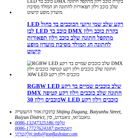
LED רקע שלב שמי זרועי הכוכבים בד כחול
לבן LED כוכב בד DMX בקרת כוכב וילון
מתקפל חתונה שלב כוכב וילון תפאורות
לחתונה חג המולד מסיבת מועדון מופע
קישוט
RGBW LED שלב כוכבים שמיים בד רקע
DMX חתונה שלב כוכבים וילון רקע קטיפה
כוכבים וילון 30W LED כוכבים וילון רקע
כְּתוֹבֶת:
אזור התעשייה Shijing Dagang, Baiyunhu Street,
Baiyun District, גואנגג'ואו, גואנגדונג, סין.
טֵלֵפוֹן:
0086-13247325186
וואטסאפ:
0086-17727624187
info@topflashstar.com
אֶלֶקטרוֹנִי: