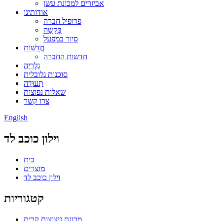
אביזרים למכונת עשן
אודותינו
פרופיל חברה
בַּקָשָׁה
סיור במפעל
חֲדָשׁוֹת
חדשות החברה
גָלֶרֵיָה
סוכנות גלובלית
תְעוּדָה
שאלות נפוצות
צרו קשר
English
וילון כוכב לד
בַּיִת
מוצרים
וילון כוכב לד
קטגוריות
מכונת ניצוצות קרים