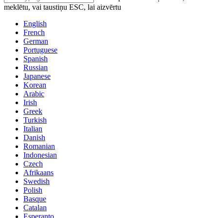
meklētu, vai taustiņu ESC, lai aizvērtu
English
French
German
Portuguese
Spanish
Russian
Japanese
Korean
Arabic
Irish
Greek
Turkish
Italian
Danish
Romanian
Indonesian
Czech
Afrikaans
Swedish
Polish
Basque
Catalan
Esperanto