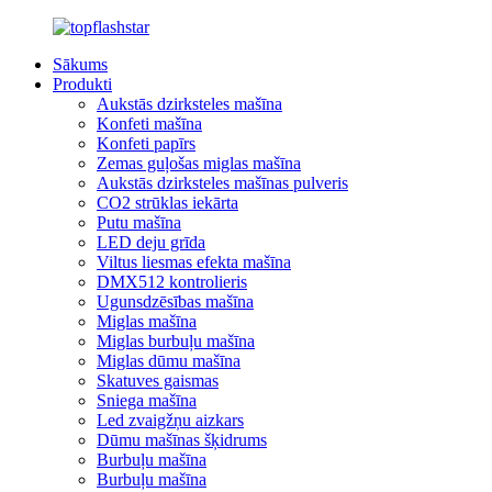
Sākums
Produkti
Aukstās dzirksteles mašīna
Konfeti mašīna
Konfeti papīrs
Zemas guļošas miglas mašīna
Aukstās dzirksteles mašīnas pulveris
CO2 strūklas iekārta
Putu mašīna
LED deju grīda
Viltus liesmas efekta mašīna
DMX512 kontrolieris
Ugunsdzēsības mašīna
Miglas mašīna
Miglas burbuļu mašīna
Miglas dūmu mašīna
Skatuves gaismas
Sniega mašīna
Led zvaigžņu aizkars
Dūmu mašīnas šķidrums
Burbuļu mašīna
Burbuļu mašīna