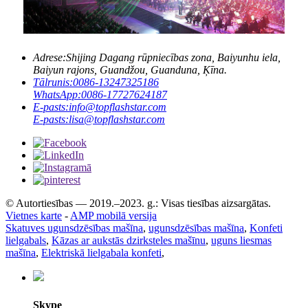
Adrese:
Shijing Dagang rūpniecības zona, Baiyunhu iela,
Baiyun rajons, Guandžou, Guanduna, Ķīna.
Tālrunis:
0086-13247325186
WhatsApp:
0086-17727624187
E-pasts:
info@topflashstar.com
E-pasts:
lisa@topflashstar.com
© Autortiesības — 2019.–2023. g.: Visas tiesības aizsargātas.
Vietnes karte
-
AMP mobilā versija
Skatuves ugunsdzēsības mašīna
,
ugunsdzēsības mašīna
,
Konfeti
lielgabals
,
Kāzas ar aukstās dzirksteles mašīnu
,
uguns liesmas
mašīna
,
Elektriskā lielgabala konfeti
,
Skype