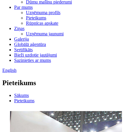
Dūmu mašīnu piederumi
Par mums
Uzņēmuma profils
Pieteikums
Rūpnīcas apskate
Ziņas
Uzņēmuma jaunumi
Galerija
Globālā aģentūra
Sertifikāts
Bieži uzdotie jautājumi
Sazinieties ar mums
English
Pieteikums
Sākums
Pieteikums