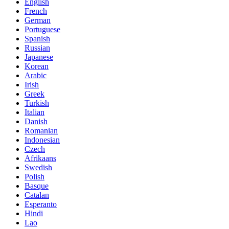
English
French
German
Portuguese
Spanish
Russian
Japanese
Korean
Arabic
Irish
Greek
Turkish
Italian
Danish
Romanian
Indonesian
Czech
Afrikaans
Swedish
Polish
Basque
Catalan
Esperanto
Hindi
Lao