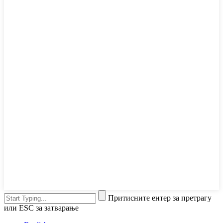
Притисните ентер за претрагу
или ESC за затварање