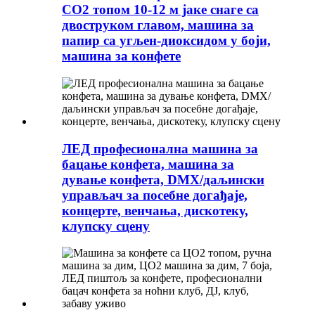
CO2 топом 10-12 м јаке снаге са
двоструком главом, машина за
папир са угљен-диоксидом у боји,
машина за конфете
ЛЕД професионална машина за
бацање конфета, машина за
дување конфета, DMX/даљински
управљач за посебне догађаје,
концерте, венчања, дискотеку,
клупску сцену