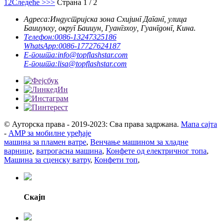
1
2
Следеће >
>>
Страна 1 / 2
Адреса:
Индустријска зона Схијинг Даганг, улица
Баииунху, округ Баииун, Гуангзхоу, Гуангдонг, Кина.
Телефон:
0086-13247325186
WhatsApp:
0086-17727624187
Е-пошта:
info@topflashstar.com
Е-пошта:
lisa@topflashstar.com
© Ауторска права - 2019-2023: Сва права задржана.
Мапа сајта
-
AMP за мобилне уређаје
машина за пламен ватре
,
Венчање машином за хладне
варнице
,
ватрогасна машина
,
Конфете од електричног топа
,
Машина за сценску ватру
,
Конфети топ
,
Скајп