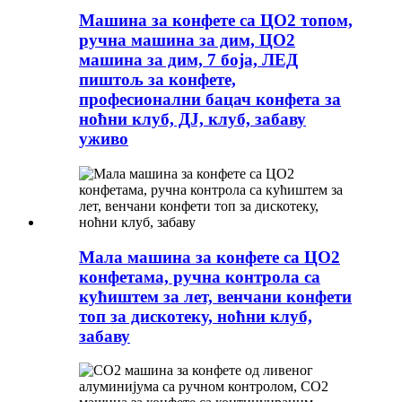
Машина за конфете са ЦО2 топом,
ручна машина за дим, ЦО2
машина за дим, 7 боја, ЛЕД
пиштољ за конфете,
професионални бацач конфета за
ноћни клуб, ДЈ, клуб, забаву
уживо
Мала машина за конфете са ЦО2
конфетама, ручна контрола са
кућиштем за лет, венчани конфети
топ за дискотеку, ноћни клуб,
забаву