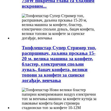
750W покретна глава са хладним
искровим...
Топфлешстар Супер Стример топ,
распршивач, даљина прскања 15-
20 м, велика машина за конфете,
бластер, електрични спољни
дуваљ, бацач конфета, велики
топови за конфете за сценске
догађаје, венчања