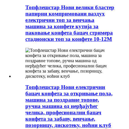
Топфлешстар Нови велики бластер
папирни компримовани ваздух
електрични топ за венчања
машина за конфете кутија за
паковање конфета бацач стримера
стадионски топ за конфете 10-12М
Топфлешстар Нови електрични
бацач конфета за откривање пола,
машина за поздравне топове,
ручна машина од нерђајућег
челика, професионални бацач
конфета за забаву, венчање,
позорницу, дискотеку, ноћни клуб