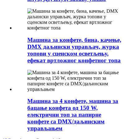
Машина за конфете, бина, качење,
DMX даљински управљач, журка
топови у сценском осветљењу,
ефекат вртложног конфетног топа
Машина за 4 конфете, машина за
бацање конфета од 150 W,
електрични топ за папирне
конфете са DMX/даљинским
управљањем