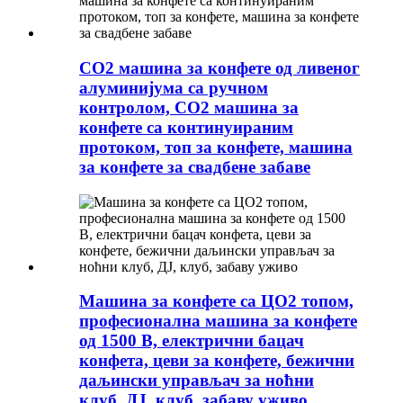
CO2 машина за конфете од ливеног
алуминијума са ручном
контролом, CO2 машина за
конфете са континуираним
протоком, топ за конфете, машина
за конфете за свадбене забаве
Машина за конфете са ЦО2 топом,
професионална машина за конфете
од 1500 В, електрични бацач
конфета, цеви за конфете, бежични
даљински управљач за ноћни
клуб, ДЈ, клуб, забаву уживо