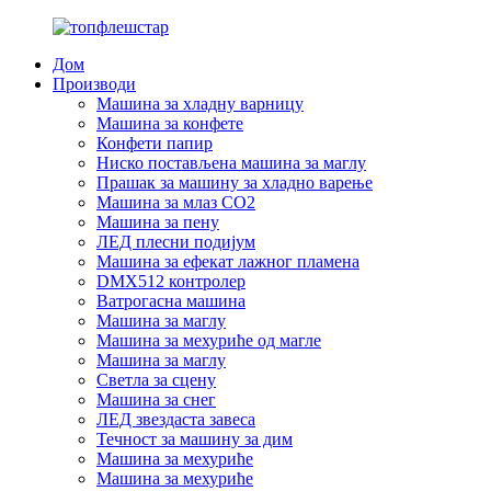
Дом
Производи
Машина за хладну варницу
Машина за конфете
Конфети папир
Ниско постављена машина за маглу
Прашак за машину за хладно варење
Машина за млаз CO2
Машина за пену
ЛЕД плесни подијум
Машина за ефекат лажног пламена
DMX512 контролер
Ватрогасна машина
Машина за маглу
Машина за мехуриће од магле
Машина за маглу
Светла за сцену
Машина за снег
ЛЕД звездаста завеса
Течност за машину за дим
Машина за мехуриће
Машина за мехуриће