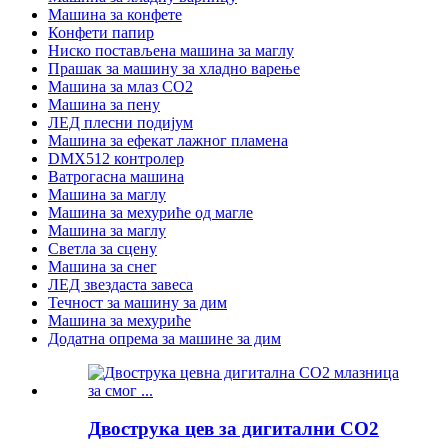
Машина за конфете
Конфети папир
Ниско постављена машина за маглу
Прашак за машину за хладно варење
Машина за млаз CO2
Машина за пену
ЛЕД плесни подијум
Машина за ефекат лажног пламена
DMX512 контролер
Ватрогасна машина
Машина за маглу
Машина за мехуриће од магле
Машина за маглу
Светла за сцену
Машина за снег
ЛЕД звездаста завеса
Течност за машину за дим
Машина за мехуриће
Додатна опрема за машине за дим
Двострука цев за дигитални CO2