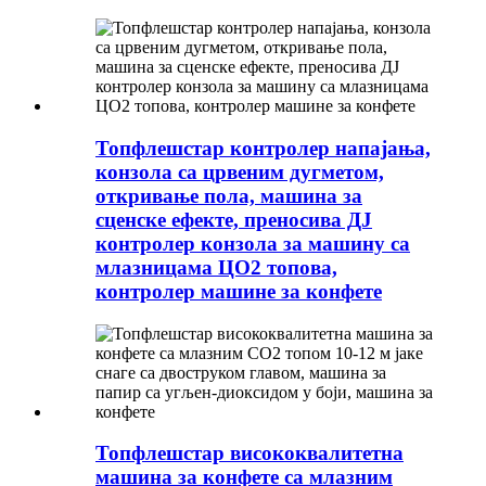
Топфлешстар контролер напајања,
конзола са црвеним дугметом,
откривање пола, машина за
сценске ефекте, преносива ДЈ
контролер конзола за машину са
млазницама ЦО2 топова,
контролер машине за конфете
Топфлешстар висококвалитетна
машина за конфете са млазним