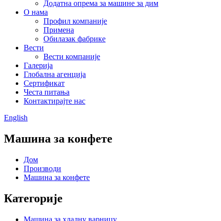
Додатна опрема за машине за дим
О нама
Профил компаније
Примена
Обилазак фабрике
Вести
Вести компаније
Галерија
Глобална агенција
Сертификат
Честа питања
Контактирајте нас
English
Машина за конфете
Дом
Производи
Машина за конфете
Категорије
Машина за хладну варницу