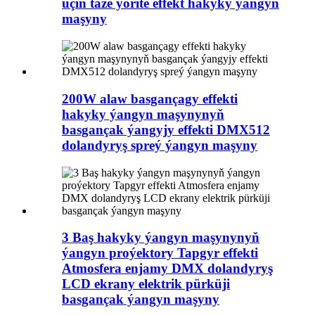
üçin täze ýörite effekt hakyky ýangyn
maşyny
200W alaw basgançagy effekti
hakyky ýangyn maşynynyň
basgançak ýangyjy effekti DMX512
dolandyryş spreý ýangyn maşyny
3 Baş hakyky ýangyn maşynynyň
ýangyn proýektory Tapgyr effekti
Atmosfera enjamy DMX dolandyryş
LCD ekrany elektrik pürküji
basgançak ýangyn maşyny