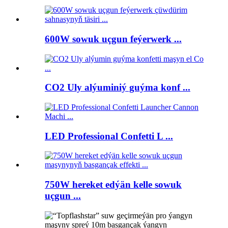
600W sowuk uçgun feýerwerk ...
CO2 Uly alýuminiý guýma konf ...
LED Professional Confetti L ...
750W hereket edýän kelle sowuk
uçgun ...