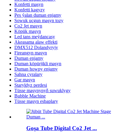
Konfetti maşyn
Konfetti kagyzy
Pes ýalan duman enjamy
Sowuk uçgun maşyn tozy
Co2 Jet maşyn
Köpük maşyn
Led tans meýdançasy
Akeasama alaw effekti
DMX512 Dolandyryjy
Fireangyn maşyn
Duman enjamy
Duman köpürjikli maşyn
Duman howpy enjamy
Sahna çyralary
Gar maşyn
Staryldyz perdesi
Tüsse maşynynyň suwuklygy
Bubble Machine
Tüsse maşyn esbaplary
Goşa Tube Digital Co2 Jet ...