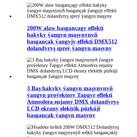
200W alaw basgançagy effekti
hakyky ýangyn maşynynyň
basgançak ýangyjy effekti DMX512
dolandyryş spreý ýangyn maşyny
3 Baş hakyky ýangyn maşynynyň
ýangyn proýektory Tapgyr effekti
Atmosfera enjamy DMX dolandyryş
LCD ekrany elektrik pürküji
basgançak ýangyn maşyny