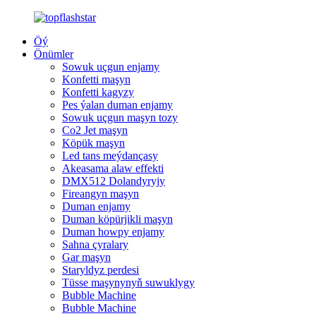
Öý
Önümler
Sowuk uçgun enjamy
Konfetti maşyn
Konfetti kagyzy
Pes ýalan duman enjamy
Sowuk uçgun maşyn tozy
Co2 Jet maşyn
Köpük maşyn
Led tans meýdançasy
Akeasama alaw effekti
DMX512 Dolandyryjy
Fireangyn maşyn
Duman enjamy
Duman köpürjikli maşyn
Duman howpy enjamy
Sahna çyralary
Gar maşyn
Staryldyz perdesi
Tüsse maşynynyň suwuklygy
Bubble Machine
Bubble Machine