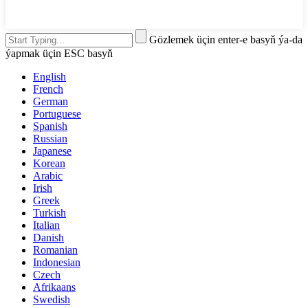
Gözlemek üçin enter-e basyň ýa-da
ýapmak üçin ESC basyň
English
French
German
Portuguese
Spanish
Russian
Japanese
Korean
Arabic
Irish
Greek
Turkish
Italian
Danish
Romanian
Indonesian
Czech
Afrikaans
Swedish