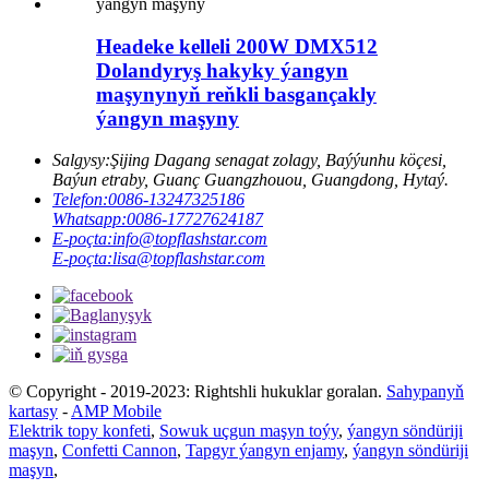
Headeke kelleli 200W DMX512
Dolandyryş hakyky ýangyn
maşynynyň reňkli basgançakly
ýangyn maşyny
Salgysy:
Şijing Dagang senagat zolagy, Baýýunhu köçesi,
Baýun etraby, Guanç Guangzhouou, Guangdong, Hytaý.
Telefon:
0086-13247325186
Whatsapp:
0086-17727624187
E-poçta:
info@topflashstar.com
E-poçta:
lisa@topflashstar.com
© Copyright - 2019-2023: Rightshli hukuklar goralan.
Sahypanyň
kartasy
-
AMP Mobile
Elektrik topy konfeti
,
Sowuk uçgun maşyn toýy
,
ýangyn söndüriji
maşyn
,
Confetti Cannon
,
Tapgyr ýangyn enjamy
,
ýangyn söndüriji
maşyn
,