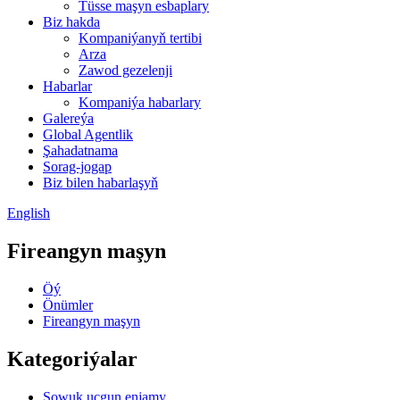
Tüsse maşyn esbaplary
Biz hakda
Kompaniýanyň tertibi
Arza
Zawod gezelenji
Habarlar
Kompaniýa habarlary
Galereýa
Global Agentlik
Şahadatnama
Sorag-jogap
Biz bilen habarlaşyň
English
Fireangyn maşyn
Öý
Önümler
Fireangyn maşyn
Kategoriýalar
Sowuk uçgun enjamy