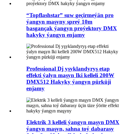
“Topflashstar” suw geçirmeýän pro
ýangyn maşyny spreý 10m
basgançak ýangyn proýektory DMX
hakyky ýangyn enjamy
Professional Dj yşyklandyryş etap
effekti ýalyn maşyn Iki kelleli 200W
DMX512 Hakyky ýangyn pürküji
enjamy
Elektrik 3 kelleli ýangyn maşyn DMX
ýangyn maşyn, sahna toý dabarasy