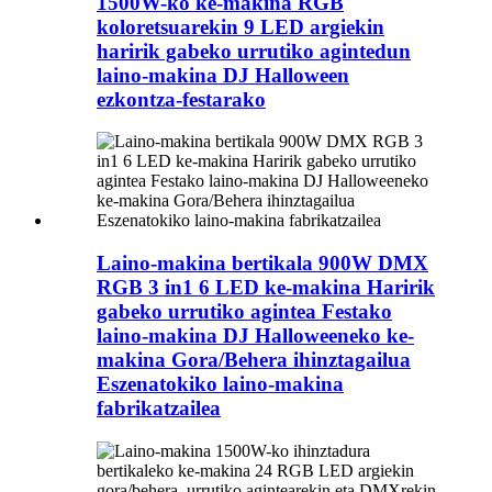
1500W-ko ke-makina RGB
koloretsuarekin 9 LED argiekin
haririk gabeko urrutiko agintedun
laino-makina DJ Halloween
ezkontza-festarako
Laino-makina bertikala 900W DMX
RGB 3 in1 6 LED ke-makina Haririk
gabeko urrutiko agintea Festako
laino-makina DJ Halloweeneko ke-
makina Gora/Behera ihinztagailua
Eszenatokiko laino-makina
fabrikatzailea