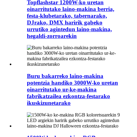
Topflashstar 1200W-ko uretan
oinarritutako laino-makina berria,
festa-klubetarako, tabernarako,
DJrako, DMX haririk gabeko
urrutiko agintedun laino-makina,
hegaldi-zorroarekin
Buru bakarreko laino-makina
potentzia handiko 3000W-ko uretan
oinarritutako ur-ke-makina
fabrikatzailea ezkontza-festarako
ikuskizunetarako