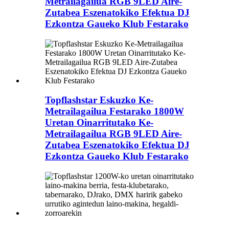
Metrailagailua RGB 9LED Aire-
Zutabea Eszenatokiko Efektua DJ
Ezkontza Gaueko Klub Festarako
Topflashstar Eskuzko Ke-
Metrailagailua Festarako 1800W
Uretan Oinarritutako Ke-
Metrailagailua RGB 9LED Aire-
Zutabea Eszenatokiko Efektua DJ
Ezkontza Gaueko Klub Festarako