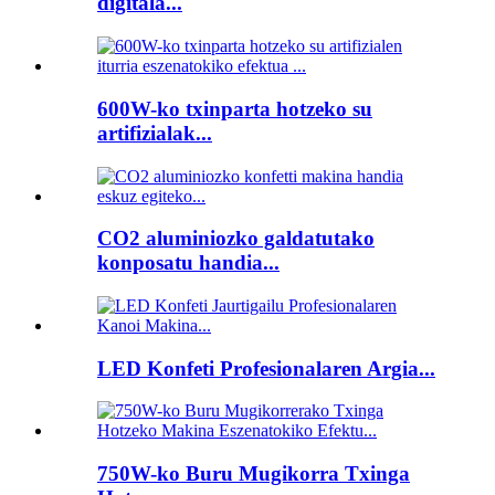
digitala...
600W-ko txinparta hotzeko su
artifizialak...
CO2 aluminiozko galdatutako
konposatu handia...
LED Konfeti Profesionalaren Argia...
750W-ko Buru Mugikorra Txinga