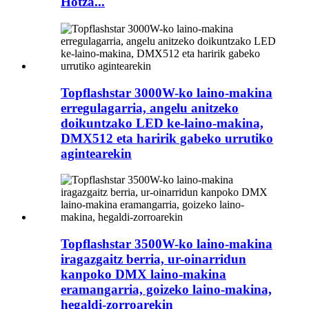
Hotza...
Topflashstar 3000W-ko laino-makina
erregulagarria, angelu anitzeko
doikuntzako LED ke-laino-makina,
DMX512 eta haririk gabeko urrutiko
agintearekin
Topflashstar 3500W-ko laino-makina
iragazgaitz berria, ur-oinarridun
kanpoko DMX laino-makina
eramangarria, goizeko laino-makina,
hegaldi-zorroarekin