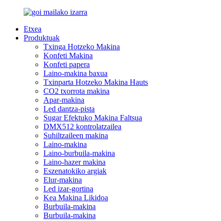
Etxea
Produktuak
Txinga Hotzeko Makina
Konfeti Makina
Konfeti papera
Laino-makina baxua
Txinparta Hotzeko Makina Hauts
CO2 txorrota makina
Apar-makina
Led dantza-pista
Sugar Efektuko Makina Faltsua
DMX512 kontrolatzailea
Suhiltzaileen makina
Laino-makina
Laino-burbuila-makina
Laino-hazer makina
Eszenatokiko argiak
Elur-makina
Led izar-gortina
Kea Makina Likidoa
Burbuila-makina
Burbuila-makina