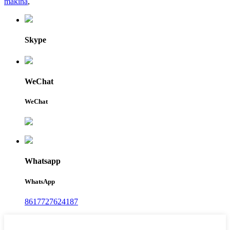
makina
,
Skype
WeChat
WeChat
Whatsapp
WhatsApp
8617727624187