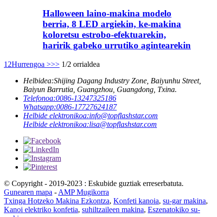
Halloween laino-makina modelo
berria, 8 LED argiekin, ke-makina
koloretsu estrobo-efektuarekin,
haririk gabeko urrutiko agintearekin
1
2
Hurrengoa >
>>
1/2 orrialdea
Helbidea:
Shijing Dagang Industry Zone, Baiyunhu Street,
Baiyun Barrutia, Guangzhou, Guangdong, Txina.
Telefonoa:
0086-13247325186
Whatsapp:
0086-17727624187
Helbide elektronikoa:
info@topflashstar.com
Helbide elektronikoa:
lisa@topflashstar.com
© Copyright - 2019-2023 : Eskubide guztiak erreserbatuta.
Gunearen mapa
-
AMP Mugikorra
Txinga Hotzeko Makina Ezkontza
,
Konfeti kanoia
,
su-gar makina
,
Kanoi elektriko konfetia
,
suhiltzaileen makina
,
Eszenatokiko su-