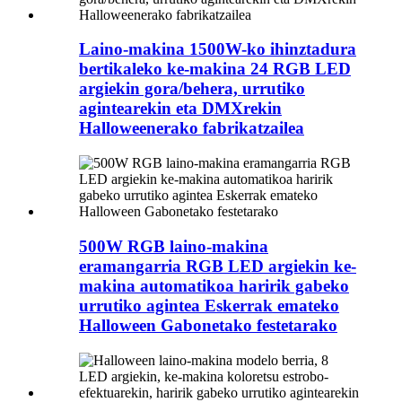
Laino-makina 1500W-ko ihinztadura
bertikaleko ke-makina 24 RGB LED
argiekin gora/behera, urrutiko
agintearekin eta DMXrekin
Halloweenerako fabrikatzailea
500W RGB laino-makina
eramangarria RGB LED argiekin ke-
makina automatikoa haririk gabeko
urrutiko agintea Eskerrak emateko
Halloween Gabonetako festetarako