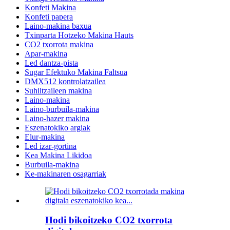
Konfeti Makina
Konfeti papera
Laino-makina baxua
Txinparta Hotzeko Makina Hauts
CO2 txorrota makina
Apar-makina
Led dantza-pista
Sugar Efektuko Makina Faltsua
DMX512 kontrolatzailea
Suhiltzaileen makina
Laino-makina
Laino-burbuila-makina
Laino-hazer makina
Eszenatokiko argiak
Elur-makina
Led izar-gortina
Kea Makina Likidoa
Burbuila-makina
Ke-makinaren osagarriak
Hodi bikoitzeko CO2 txorrota