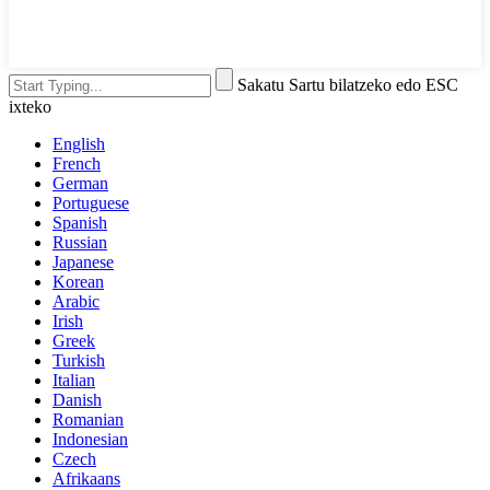
Sakatu Sartu bilatzeko edo ESC
ixteko
English
French
German
Portuguese
Spanish
Russian
Japanese
Korean
Arabic
Irish
Greek
Turkish
Italian
Danish
Romanian
Indonesian
Czech
Afrikaans