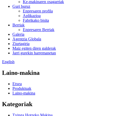
Ke-makinaren osagarriak
Guri buruz
Enpresaren profila
Aplikazioa
Fabrikako bisita
Berriak
Enpresaren Berriak
Galeria
Agentzia Globala
Ziurtagiria
Maiz egiten diren galderak
Jarri gurekin harremanetan
English
Laino-makina
Etxea
Produktuak
Laino-makina
Kategoriak
Txinga Hotzeko Makina