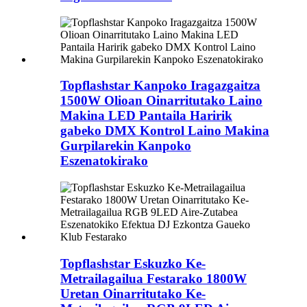
Topflashstar Kanpoko Iragazgaitza
1500W Olioan Oinarritutako Laino
Makina LED Pantaila Haririk
gabeko DMX Kontrol Laino Makina
Gurpilarekin Kanpoko
Eszenatokirako
Topflashstar Eskuzko Ke-
Metrailagailua Festarako 1800W
Uretan Oinarritutako Ke-