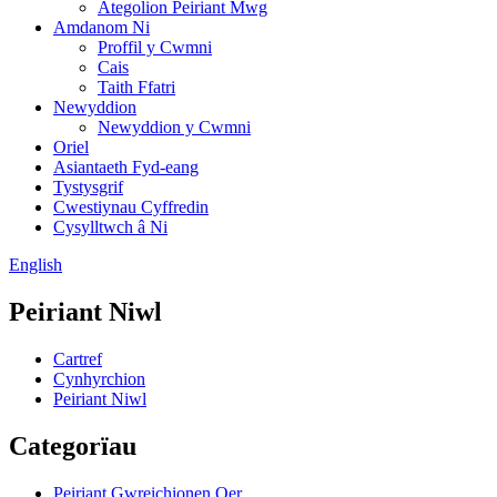
Ategolion Peiriant Mwg
Amdanom Ni
Proffil y Cwmni
Cais
Taith Ffatri
Newyddion
Newyddion y Cwmni
Oriel
Asiantaeth Fyd-eang
Tystysgrif
Cwestiynau Cyffredin
Cysylltwch â Ni
English
Peiriant Niwl
Cartref
Cynhyrchion
Peiriant Niwl
Categorïau
Peiriant Gwreichionen Oer