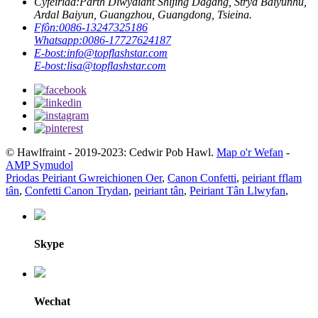
Cyfeiriad:
Parth Diwydiant Shijing Dagang, Stryd Baiyunhu,
Ardal Baiyun, Guangzhou, Guangdong, Tsieina.
Ffôn:
0086-13247325186
Whatsapp:
0086-17727624187
E-bost:
info@topflashstar.com
E-bost:
lisa@topflashstar.com
© Hawlfraint - 2019-2023: Cedwir Pob Hawl.
Map o'r Wefan
-
AMP Symudol
Priodas Peiriant Gwreichionen Oer
,
Canon Confetti
,
peiriant fflam
tân
,
Confetti Canon Trydan
,
peiriant tân
,
Peiriant Tân Llwyfan
,
Skype
Wechat