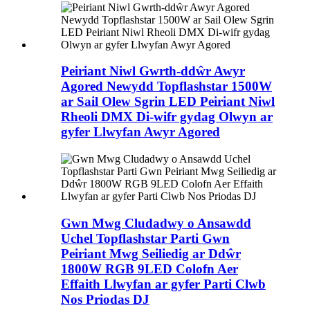
Peiriant Niwl Gwrth-ddŵr Awyr
Agored Newydd Topflashstar 1500W
ar Sail Olew Sgrin LED Peiriant Niwl
Rheoli DMX Di-wifr gydag Olwyn ar
gyfer Llwyfan Awyr Agored
Gwn Mwg Cludadwy o Ansawdd
Uchel Topflashstar Parti Gwn
Peiriant Mwg Seiliedig ar Ddŵr
1800W RGB 9LED Colofn Aer
Effaith Llwyfan ar gyfer Parti Clwb
Nos Priodas DJ