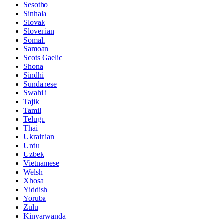
Sesotho
Sinhala
Slovak
Slovenian
Somali
Samoan
Scots Gaelic
Shona
Sindhi
Sundanese
Swahili
Tajik
Tamil
Telugu
Thai
Ukrainian
Urdu
Uzbek
Vietnamese
Welsh
Xhosa
Yiddish
Yoruba
Zulu
Kinyarwanda