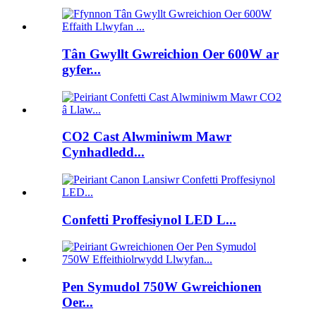
Tân Gwyllt Gwreichion Oer 600W ar
gyfer...
CO2 Cast Alwminiwm Mawr
Cynhadledd...
Confetti Proffesiynol LED L...
Pen Symudol 750W Gwreichionen
Oer...