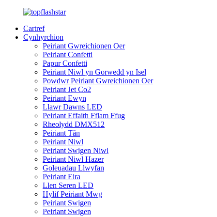
Cartref
Cynhyrchion
Peiriant Gwreichionen Oer
Peiriant Confetti
Papur Confetti
Peiriant Niwl yn Gorwedd yn Isel
Powdwr Peiriant Gwreichionen Oer
Peiriant Jet Co2
Peiriant Ewyn
Llawr Dawns LED
Peiriant Effaith Fflam Ffug
Rheolydd DMX512
Peiriant Tân
Peiriant Niwl
Peiriant Swigen Niwl
Peiriant Niwl Hazer
Goleuadau Llwyfan
Peiriant Eira
Llen Seren LED
Hylif Peiriant Mwg
Peiriant Swigen
Peiriant Swigen