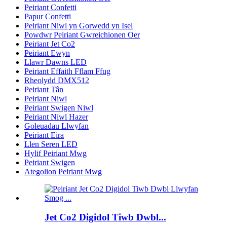
Peiriant Confetti
Papur Confetti
Peiriant Niwl yn Gorwedd yn Isel
Powdwr Peiriant Gwreichionen Oer
Peiriant Jet Co2
Peiriant Ewyn
Llawr Dawns LED
Peiriant Effaith Fflam Ffug
Rheolydd DMX512
Peiriant Tân
Peiriant Niwl
Peiriant Swigen Niwl
Peiriant Niwl Hazer
Goleuadau Llwyfan
Peiriant Eira
Llen Seren LED
Hylif Peiriant Mwg
Peiriant Swigen
Ategolion Peiriant Mwg
Jet Co2 Digidol Tiwb Dwbl...