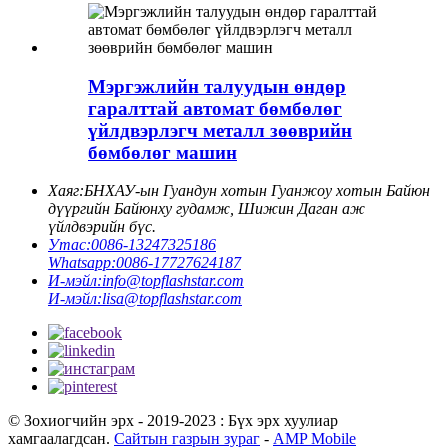
Мэргэжлийн талуудын өндөр
гаралттай автомат бөмбөлөг
үйлдвэрлэгч металл зөөврийн
бөмбөлөг машин
Хаяг:
БНХАУ-ын Гуандун хотын Гуанжоу хотын Байюн
дүүргийн Байюнху гудамж, Шижин Даган аж
үйлдвэрийн бүс.
Утас:
0086-13247325186
Whatsapp:
0086-17727624187
И-мэйл:
info@topflashstar.com
И-мэйл:
lisa@topflashstar.com
© Зохиогчийн эрх - 2019-2023 : Бүх эрх хуулиар
хамгаалагдсан.
Сайтын газрын зураг
-
AMP Mobile