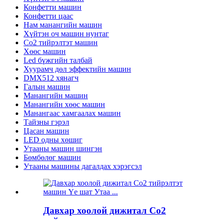
Конфетти машин
Конфетти цаас
Нам манангийн машин
Хүйтэн оч машин нунтаг
Co2 тийрэлтэт машин
Хөөс машин
Led бүжгийн талбай
Хуурамч дөл эффектийн машин
DMX512 хянагч
Галын машин
Манангийн машин
Манангийн хөөс машин
Манангаас хамгаалах машин
Тайзны гэрэл
Цасан машин
LED одны хөшиг
Утааны машин шингэн
Бөмбөлөг машин
Утааны машины дагалдах хэрэгсэл
Давхар хоолой дижитал Co2