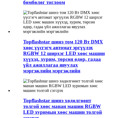
бөмбөлөг тоглоом
Topflashstar шинэ том 120 Вт DMX
хөөс үүсгэгч автомат эргүүлэх
RGBW 12 ширхэг LED хөөс машин
хүүхэд, хурим, төрсөн өдөр, гадаа
үйл ажиллагаа явуулах
мэргэжлийн мэргэжлийн
Topflashstar шинэ хөдөлгөөнт
толгой хөөс манан машин RGBW
LED хуримын хөөс машин толгой
сэгсрэх