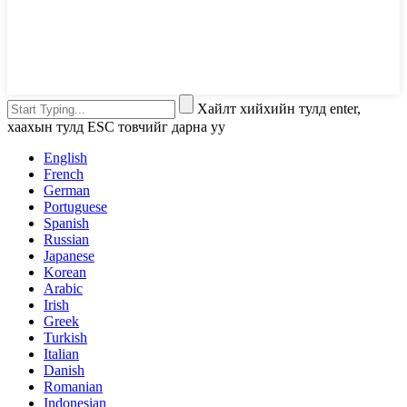
Хайлт хийхийн тулд enter,
хаахын тулд ESC товчийг дарна уу
English
French
German
Portuguese
Spanish
Russian
Japanese
Korean
Arabic
Irish
Greek
Turkish
Italian
Danish
Romanian
Indonesian