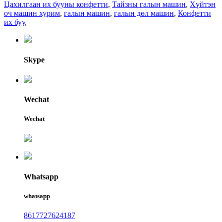
Цахилгаан их бууны конфетти
,
Тайзны галын машин
,
Хүйтэн
оч машин хурим
,
галын машин
,
галын дөл машин
,
Конфетти
их буу
,
Skype
Wechat
Wechat
Whatsapp
whatsapp
8617727624187