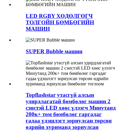
LED RGBY ХӨДӨЛГӨГЧ
ТОЛГОЙН БӨМБӨГИЙН
МАШИН
SUPER Bubble машин
Topflashstar утасгүй алсын
удирдлагатай бөмбөлөг машин 2
сэнстэй LED хөөс үлээгч Минутанд
200к+ том бөмбөлөг гаргадаг
гадаа үдэшлэгт зориулсан төрсөн
өдрийн хуриманд зориулсан