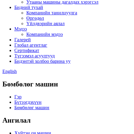
Утааны машины дагалдах хэрэгсэл
Бидний тухай
Компанийн танилцуулга
Өргөдөл
Үйлдвэрийн аялал
Мэдээ
Компанийн мэдээ
Галерей
Глобал агентлаг
Сертификат
Түгээмэл асуултууд
Бидэнтэй холбоо барина уу
English
Бөмбөлөг машин
Гэр
Бүтээгдэхүүн
Бөмбөлөг машин
Ангилал
Хүйтэн оч машин