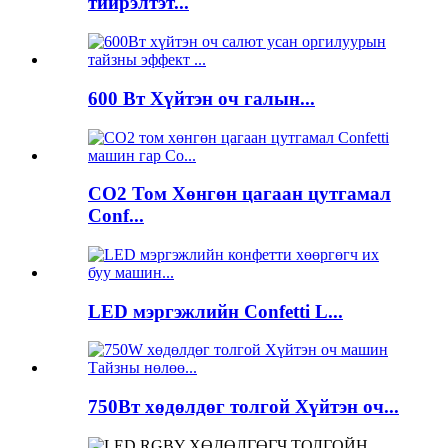
тийрэлтэт...
600 Вт Хүйтэн оч галын...
CO2 Том Хөнгөн цагаан цутгамал
Conf...
LED мэргэжлийн Confetti L...
750Вт хөдөлдөг толгой Хүйтэн оч...