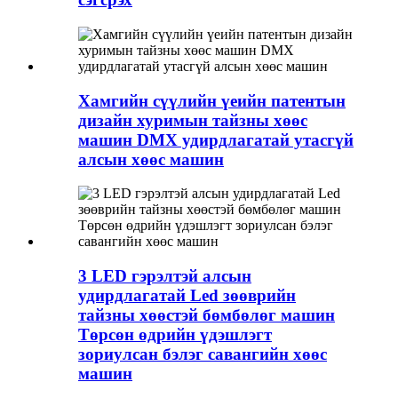
Хамгийн сүүлийн үеийн патентын
дизайн хуримын тайзны хөөс
машин DMX удирдлагатай утасгүй
алсын хөөс машин
3 LED гэрэлтэй алсын
удирдлагатай Led зөөврийн
тайзны хөөстэй бөмбөлөг машин
Төрсөн өдрийн үдэшлэгт
зориулсан бэлэг савангийн хөөс
машин