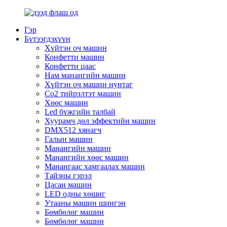
Гэр
Бүтээгдэхүүн
Хүйтэн оч машин
Конфетти машин
Конфетти цаас
Нам манангийн машин
Хүйтэн оч машин нунтаг
Co2 тийрэлтэт машин
Хөөс машин
Led бүжгийн талбай
Хуурамч дөл эффектийн машин
DMX512 хянагч
Галын машин
Манангийн машин
Манангийн хөөс машин
Манангаас хамгаалах машин
Тайзны гэрэл
Цасан машин
LED одны хөшиг
Утааны машин шингэн
Бөмбөлөг машин
Бөмбөлөг машин