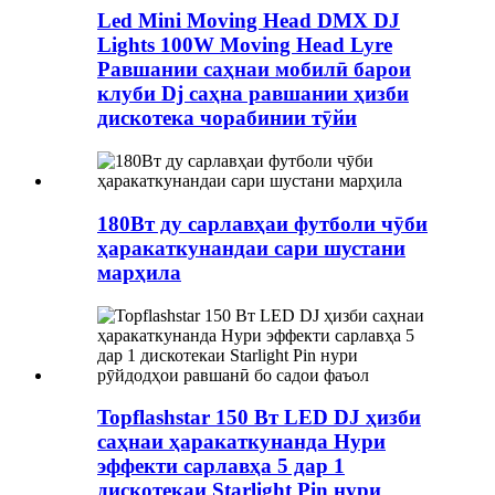
Led Mini Moving Head DMX DJ
Lights 100W Moving Head Lyre
Равшании саҳнаи мобилӣ барои
клуби Dj саҳна равшании ҳизби
дискотека чорабинии тӯйи
180Вт ду сарлавҳаи футболи чӯби
ҳаракаткунандаи сари шустани
марҳила
Topflashstar 150 Вт LED DJ ҳизби
саҳнаи ҳаракаткунанда Нури
эффекти сарлавҳа 5 дар 1
дискотекаи Starlight Pin нури