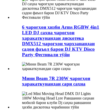
6 чароғҳои ҳизби Arms RGBW 4in1
LED DJ саҳна чароғҳои
ҳаракаткунандаи дискотека
DMX512 чароғҳои чархзанандаи
садои фаъол барои DJ KTV Disco
Party Фестивали тӯйи
Мини Beam 7R 230W чароғҳои
ҳаракаткунандаи сари саҳна