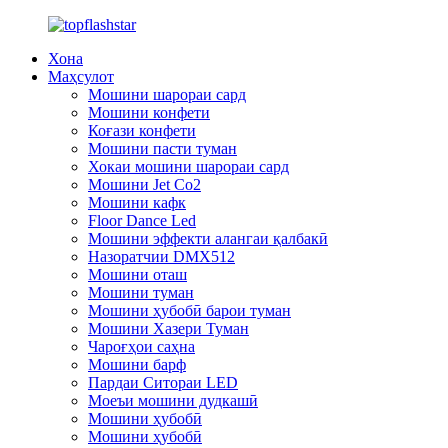
Хона
Маҳсулот
Мошини шарораи сард
Мошини конфети
Коғази конфети
Мошини пасти туман
Хокаи мошини шарораи сард
Мошини Jet Co2
Мошини кафк
Floor Dance Led
Мошини эффекти алангаи қалбакӣ
Назоратчии DMX512
Мошини оташ
Мошини туман
Мошини ҳубобӣ барои туман
Мошини Хазери Туман
Чароғҳои саҳна
Мошини барф
Пардаи Ситораи LED
Моеъи мошини дудкашӣ
Мошини ҳубобӣ
Мошини ҳубобӣ