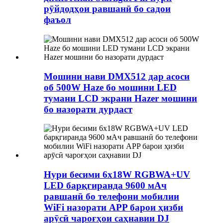
рӯйдодҳои равшанӣ бо садои
фаъол
Мошини нави DMX512 дар асоси
об 500W Haze бо мошини LED
тумани LCD экрани Hazer мошини
бо назорати дурдаст
Нури бесими 6x18W RGBWA+UV
LED барқгиранда 9600 мАч
равшанӣ бо телефони мобилии
WiFi назорати APP барои ҳизби
арӯсӣ чароғҳои саҳнавии DJ