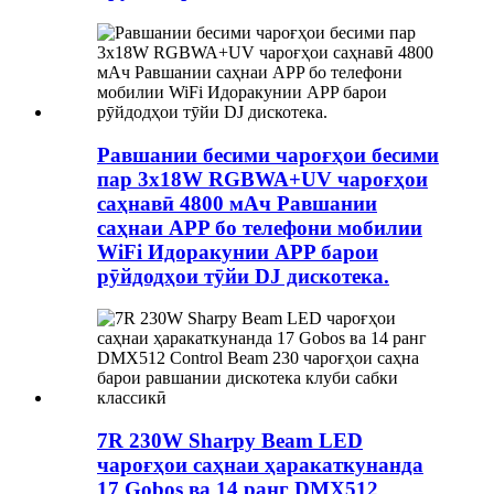
Равшании бесими чароғҳои бесими
пар 3x18W RGBWA+UV чароғҳои
саҳнавӣ 4800 мАч Равшании
саҳнаи APP бо телефони мобилии
WiFi Идоракунии APP барои
рӯйдодҳои тӯйи DJ дискотека.
7R 230W Sharpy Beam LED
чароғҳои саҳнаи ҳаракаткунанда
17 Gobos ва 14 ранг DMX512