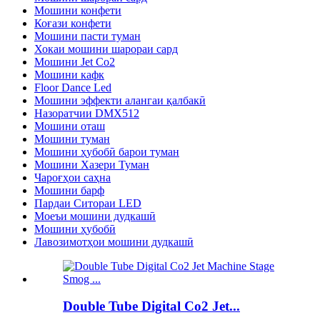
Мошини конфети
Коғази конфети
Мошини пасти туман
Хокаи мошини шарораи сард
Мошини Jet Co2
Мошини кафк
Floor Dance Led
Мошини эффекти алангаи қалбакӣ
Назоратчии DMX512
Мошини оташ
Мошини туман
Мошини ҳубобӣ барои туман
Мошини Хазери Туман
Чароғҳои саҳна
Мошини барф
Пардаи Ситораи LED
Моеъи мошини дудкашӣ
Мошини ҳубобӣ
Лавозимотҳои мошини дудкашӣ
Double Tube Digital Co2 Jet...