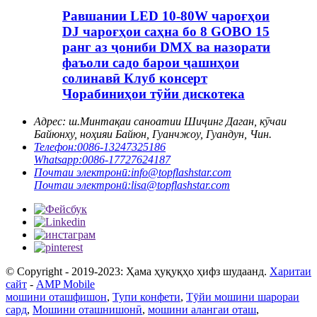
Равшании LED 10-80W чароғҳои
DJ чароғҳои саҳна бо 8 GOBO 15
ранг аз ҷониби DMX ва назорати
фаъоли садо барои ҷашнҳои
солинавӣ Клуб консерт
Чорабиниҳои тӯйи дискотека
Адрес: ш.
Минтақаи саноатии Шиҷинг Даган, кӯчаи
Байюнху, ноҳияи Байюн, Гуанчжоу, Гуандун, Чин.
Телефон:
0086-13247325186
Whatsapp:
0086-17727624187
Почтаи электронӣ:
info@topflashstar.com
Почтаи электронӣ:
lisa@topflashstar.com
© Copyright - 2019-2023: Ҳама ҳуқуқҳо ҳифз шудаанд.
Харитаи
сайт
-
AMP Mobile
мошини оташфишон
,
Тупи конфети
,
Тӯйи мошини шарораи
сард
,
Мошини оташнишонӣ
,
мошини алангаи оташ
,