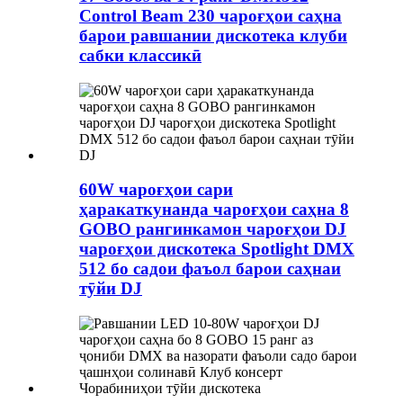
Control Beam 230 чароғҳои саҳна
барои равшании дискотека клуби
сабки классикӣ
60W чароғҳои сари
ҳаракаткунанда чароғҳои саҳна 8
GOBO рангинкамон чароғҳои DJ
чароғҳои дискотека Spotlight DMX
512 бо садои фаъол барои саҳнаи
тӯйи DJ