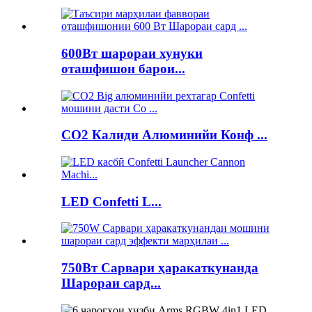
600Вт шарораи хунуки
оташфишон барои...
CO2 Калиди Алюминийи Конф ...
LED Confetti L...
750Вт Сарвари ҳаракаткунанда
Шарораи сард...