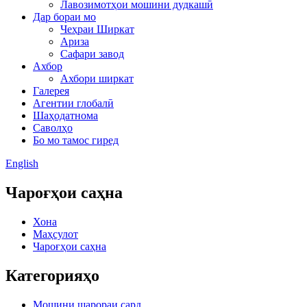
Лавозимотҳои мошини дудкашӣ
Дар бораи мо
Чеҳраи Ширкат
Ариза
Сафари завод
Ахбор
Ахбори ширкат
Галерея
Агентии глобалӣ
Шаҳодатнома
Саволҳо
Бо мо тамос гиред
English
Чароғҳои саҳна
Хона
Маҳсулот
Чароғҳои саҳна
Категорияҳо
Мошини шарораи сард