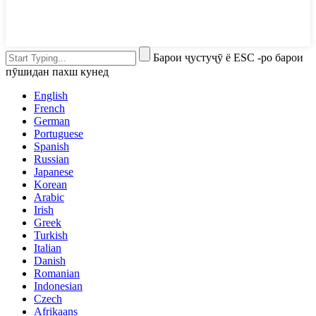
Барои ҷустуҷӯ ё ESC -ро барои
пӯшидан пахш кунед
English
French
German
Portuguese
Spanish
Russian
Japanese
Korean
Arabic
Irish
Greek
Turkish
Italian
Danish
Romanian
Indonesian
Czech
Afrikaans