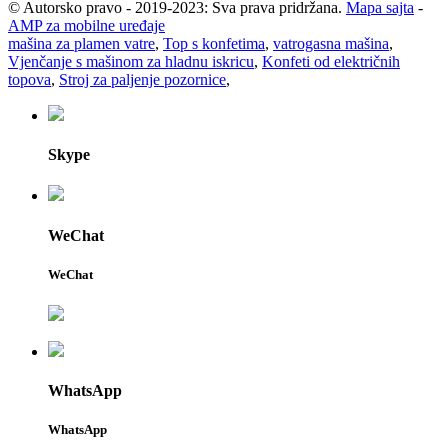
© Autorsko pravo - 2019-2023: Sva prava pridržana.
Mapa sajta
-
AMP za mobilne uređaje
mašina za plamen vatre
,
Top s konfetima
,
vatrogasna mašina
,
Vjenčanje s mašinom za hladnu iskricu
,
Konfeti od električnih
topova
,
Stroj za paljenje pozornice
,
Skype
WeChat
WeChat
WhatsApp
WhatsApp