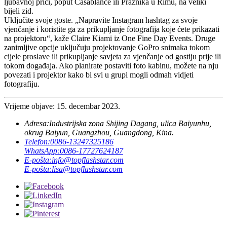
ljubavnoj priči, poput Casablance ili Praznika u Rimu, na veliki
bijeli zid.
Uključite svoje goste. „Napravite Instagram hashtag za svoje
vjenčanje i koristite ga za prikupljanje fotografija koje ćete prikazati
na projektoru“, kaže Claire Kiami iz One Fine Day Events. Druge
zanimljive opcije uključuju projektovanje GoPro snimaka tokom
cijele proslave ili prikupljanje savjeta za vjenčanje od gostiju prije ili
tokom događaja. Ako planirate postaviti foto kabinu, možete na nju
povezati i projektor kako bi svi u grupi mogli odmah vidjeti
fotografiju.
Vrijeme objave: 15. decembar 2023.
Adresa:
Industrijska zona Shijing Dagang, ulica Baiyunhu,
okrug Baiyun, Guangzhou, Guangdong, Kina.
Telefon:
0086-13247325186
WhatsApp:
0086-17727624187
E-pošta:
info@topflashstar.com
E-pošta:
lisa@topflashstar.com