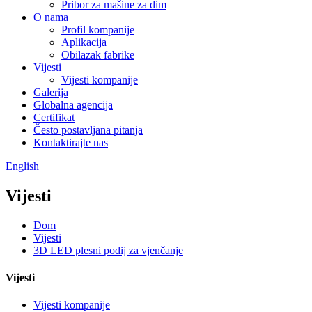
Pribor za mašine za dim
O nama
Profil kompanije
Aplikacija
Obilazak fabrike
Vijesti
Vijesti kompanije
Galerija
Globalna agencija
Certifikat
Često postavljana pitanja
Kontaktirajte nas
English
Vijesti
Dom
Vijesti
3D LED plesni podij za vjenčanje
Vijesti
Vijesti kompanije