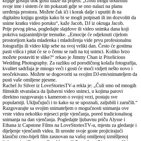
knjige gostiju dok gosti ulaze na prijem. „Gosti mogu dodirnuti
svoje ime i sistem će im pokazati gdje se ono nalazi na planu
uređenja prostora. Možete čak ići i korak dalje i uputiti ih na
digitalnu knjigu gostiju kako bi se mogli potpisati ili im dozvoliti da
snime kratku video poruku“, kaže Jacob, DJ iz okruga Jacob.
Prije prvog plesa, pogledajte slajdove ili video snimka dana koji
pokriva najzanimljivije trenutke. „Emocije će odjeknuti cijelom
prostorijom kada mladenka i mladoženja vide prvu profesionalnu
fotografiju ili video klip sebe na svoj veliki dan. Često će gostima
pasti vilica i pitat će se o čemu se radi na toj snimci. Koliko brzo
možete postaviti te slike?“ rekao je Jimmy Chan iz Pixelicious
Wedding Photography. Za razliku od porodičnog kolaža fotografija,
kvalitet sadržaja je mnogo veći i gosti će moći vidjeti nešto novo i
neočekivano. Možete se dogovoriti sa svojim DJ-em/snimateljem da
pusti vaše omiljene pjesme.
Rachel Jo Silver iz LoveStoriesTV-a rekla je: „Čuli smo od mnogih
filmskih stvaralaca da ljubavni video snimci, u kojima parovi
direktno razgovaraju s kamerom o svojoj vezi, postaju sve
popularniji. Uključujući i to kako su se upoznali, zaljubili i zaručili.“
Razgovarajte sa svojim snimateljem o mogućnosti snimanja ove
vrste videa nekoliko mjeseci prije vjenčanja, pored tradicionalnog
snimanja na dan vjenčanja. Pogledajte ljubavnu priču Alysse i
Ethana iz Capstone Films na LoveStoriesTV-u, mjestu za gledanje i
dijeljenje vjenčanih videa. Ili uronite svoje goste projicirajući
klasični crno-bijeli film zasnovan na vašoj omiljenoj izmišljenoj