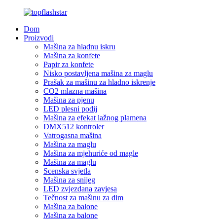
Dom
Proizvodi
Mašina za hladnu iskru
Mašina za konfete
Papir za konfete
Nisko postavljena mašina za maglu
Prašak za mašinu za hladno iskrenje
CO2 mlazna mašina
Mašina za pjenu
LED plesni podij
Mašina za efekat lažnog plamena
DMX512 kontroler
Vatrogasna mašina
Mašina za maglu
Mašina za mjehuriće od magle
Mašina za maglu
Scenska svjetla
Mašina za snijeg
LED zvjezdana zavjesa
Tečnost za mašinu za dim
Mašina za balone
Mašina za balone