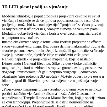
3D LED plesni podij za vjenčanje
Moderne tehnologije poput dronova i projektora osvojile su svijet
vjenčanja i očekuje se da će njihova popularnost samo rasti. Ovo
posljednje može biti iznenađenje: riječ "projektor" se često povezuje
sa bilježenjem u učionici ili gledanjem filmova na velikom platnu.
Međutim, dobavljači vjenčanja koriste ovaj decenijama star uređaj
na potpuno nove načine.
Imamo ekskluzivne ideje o tome kako koristiti projektor da oživite
svoju veličanstvenu viziju. Bez obzira da li se maksimalno trudite da
stvorite personalizovano okruženje iz mašte ili ga koristite za širenje
svoje ljubavne priče, sljedeće ideje će oduševiti vaše goste.
Najveći napredak je projekcijsko mapiranje, koje je nastalo u
Disneylandu i General Electricu. Slike i video visoke definicije
mogu se projicirati na zidove i stropove gotovo svakog prostora za
događaje, transformirajući ga u potpuno drugačije i jedinstveno
okruženje (nisu potrebne 3D naočale). Možete odvesti svoje goste u
bilo koji grad ili slikovito mjesto na svijetu bez napuštanja svoje
sobe.
„Projekciono mapiranje pruža vizualno putovanje koje se ne može
postići statičkim vjenčanim kulisama“, kaže Ariel Glassman iz
nagrađivanog Temple Housea u Miami Beachu, koji je specijaliziran
za ovu tehnologiju. Preporučuje da se ostavi neiskorišteno na
početku večeri kako bi gosti mogli uživati ​​u prirodnoj arhitekturi