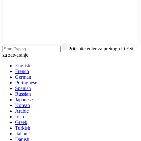
Pritisnite enter za pretragu ili ESC
za zatvaranje
English
French
German
Portuguese
Spanish
Russian
Japanese
Korean
Arabic
Irish
Greek
Turkish
Italian
Danish