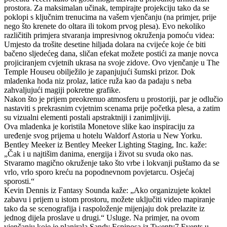
prostora. Za maksimalan učinak, tempirajte projekciju tako da se
poklopi s ključnim trenucima na vašem vjenčanju (na primjer, prije
nego što krenete do oltara ili tokom prvog plesa). Evo nekoliko
različitih primjera stvaranja impresivnog okruženja pomoću videa:
Umjesto da trošite desetine hiljada dolara na cvijeće koje će biti
bačeno sljedećeg dana, sličan efekat možete postići za manje novca
projiciranjem cvjetnih ukrasa na svoje zidove. Ovo vjenčanje u The
Temple Houseu obilježilo je zapanjujući šumski prizor. Dok
mladenka hoda niz prolaz, latice ruža kao da padaju s neba
zahvaljujući magiji pokretne grafike.
Nakon što je prijem preokrenuo atmosferu u prostoriji, par je odlučio
nastaviti s prekrasnim cvjetnim scenama prije početka plesa, a zatim
su vizualni elementi postali apstraktniji i zanimljiviji.
Ova mladenka je koristila Monetove slike kao inspiraciju za
uređenje svog prijema u hotelu Waldorf Astoria u New Yorku.
Bentley Meeker iz Bentley Meeker Lighting Staging, Inc. kaže:
„Čak i u najtišim danima, energija i život su svuda oko nas.
Stvaramo magično okruženje tako što vrbe i lokvanji puštamo da se
vrlo, vrlo sporo kreću na popodnevnom povjetarcu. Osjećaj
sporosti.“
Kevin Dennis iz Fantasy Sounda kaže: „Ako organizujete koktel
zabavu i prijem u istom prostoru, možete uključiti video mapiranje
tako da se scenografija i raspoloženje mijenjaju dok prelazite iz
jednog dijela proslave u drugi.“ Usluge. Na primjer, na ovom
vjenčanju koje je planirala Sandy Espinosa iz Twenty7 Events u