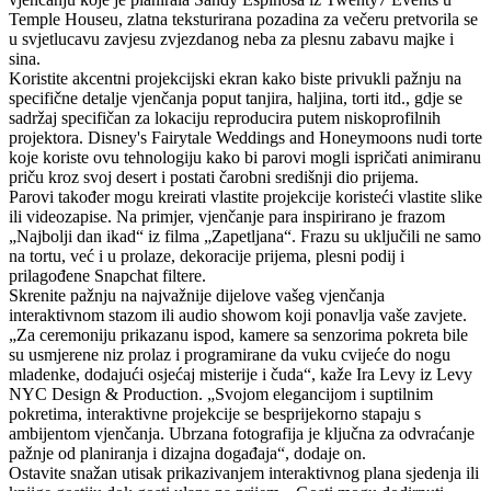
Temple Houseu, zlatna teksturirana pozadina za večeru pretvorila se
u svjetlucavu zavjesu zvjezdanog neba za plesnu zabavu majke i
sina.
Koristite akcentni projekcijski ekran kako biste privukli pažnju na
specifične detalje vjenčanja poput tanjira, haljina, torti itd., gdje se
sadržaj specifičan za lokaciju reproducira putem niskoprofilnih
projektora. Disney's Fairytale Weddings and Honeymoons nudi torte
koje koriste ovu tehnologiju kako bi parovi mogli ispričati animiranu
priču kroz svoj desert i postati čarobni središnji dio prijema.
Parovi također mogu kreirati vlastite projekcije koristeći vlastite slike
ili videozapise. Na primjer, vjenčanje para inspirirano je frazom
„Najbolji dan ikad“ iz filma „Zapetljana“. Frazu su uključili ne samo
na tortu, već i u prolaze, dekoracije prijema, plesni podij i
prilagođene Snapchat filtere.
Skrenite pažnju na najvažnije dijelove vašeg vjenčanja
interaktivnom stazom ili audio showom koji ponavlja vaše zavjete.
„Za ceremoniju prikazanu ispod, kamere sa senzorima pokreta bile
su usmjerene niz prolaz i programirane da vuku cvijeće do nogu
mladenke, dodajući osjećaj misterije i čuda“, kaže Ira Levy iz Levy
NYC Design & Production. „Svojom elegancijom i suptilnim
pokretima, interaktivne projekcije se besprijekorno stapaju s
ambijentom vjenčanja. Ubrzana fotografija je ključna za odvraćanje
pažnje od planiranja i dizajna događaja“, dodaje on.
Ostavite snažan utisak prikazivanjem interaktivnog plana sjedenja ili