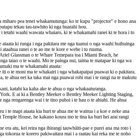
a miharo pea tenei whakamutunga: ko te kupu "projector" e hono ana
taputapu tekau tau-tawhito ki nga huarahi hou.
 tetahi waahi wawata whaiaro, ki te whakamahi ranei ki te hora i to
ataata ki runga i nga pakitara me nga tuanui o nga waahi huihuinga
hi ataahua ranei o te ao me te kore e wehe i to ruuma.
 Ariel Glassman o te Whare Temepara toa i Miami Beach, he
anga taiao o te waahi. Mo te painga nui, taima te matapae ki nga wa
ao rumaki ma te whakamahi ataata:
e iti o te moni ma te whakairi i nga whakapaipai puawai ki o pakitara.
 te ahua nei ka taka mai nga puawai rohi mai i te rangi na te makutu
nikani, katahi ka kaha ake te ahua o nga whakaaturanga.
York. E ai ki a Bentley Meeker o Bentley Meeker Lighting Staging,
nga rengarenga wai i te tino puhoi i te hau o te ahiahi. He ahua
 i te mapi ataata kia huri te ahua me te wairua i a koe e neke ana
t Temple House, he kakano koura mo te tina ka huri hei arai rangi
ra atu, kei reira nga ihirangi tauwhāiti-pae e purei ana ma roto i
 tokorua te korero pakiwaitara mai i a raatau kai reka me te noho