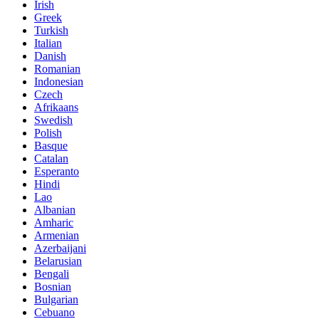
Irish
Greek
Turkish
Italian
Danish
Romanian
Indonesian
Czech
Afrikaans
Swedish
Polish
Basque
Catalan
Esperanto
Hindi
Lao
Albanian
Amharic
Armenian
Azerbaijani
Belarusian
Bengali
Bosnian
Bulgarian
Cebuano