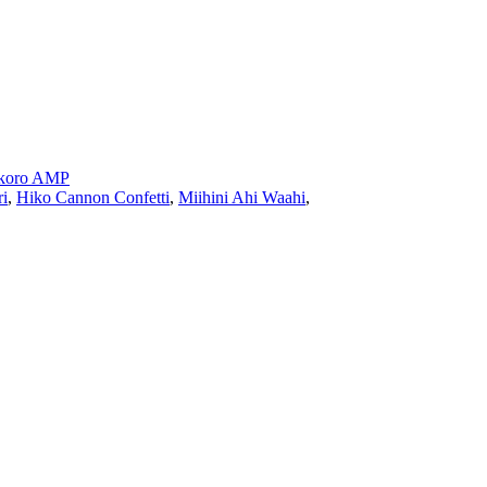
koro AMP
ri
,
Hiko Cannon Confetti
,
Miihini Ahi Waahi
,