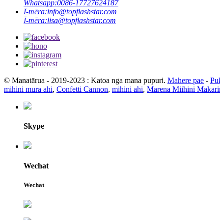
Whatsapp:
0086-17727624187
Ī-mēra:
info@topflashstar.com
Ī-mēra:
lisa@topflashstar.com
© Manatārua - 2019-2023 : Katoa nga mana pupuri.
Mahere pae
-
Pu
mihini mura ahi
,
Confetti Cannon
,
mihini ahi
,
Marena Miihini Makari
Skype
Wechat
Wechat