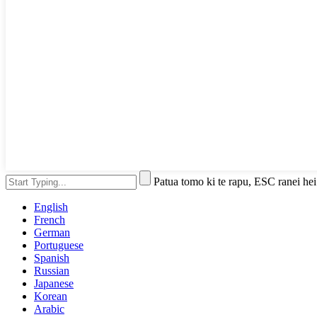
Patua tomo ki te rapu, ESC ranei hei
English
French
German
Portuguese
Spanish
Russian
Japanese
Korean
Arabic