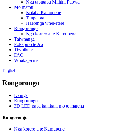
Nga taputapu Miihini Paowa
Mo matou
Kōtaha Kamupene
Taupānga
Haerenga wheketere
Rongorongo
Nga korero a te Kamupene
Taiwhanga
Pokapü o te Ao
Tiwhikete
FAQ
Whakapā mai
English
Rongorongo
Kainga
Rongorongo
3D LED papa kanikani mo te marena
Rongorongo
Nga korero a te Kamupene