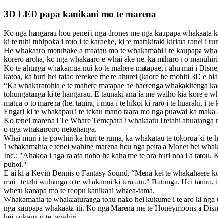
3D LED papa kanikani mo te marena
Ko nga hangarau hou penei i nga drones me nga kaupapa whakaata kua
ki te tuhi tuhipoka i roto i te karaehe, ki te matakitaki kiriata ranei 
He whakaaro motuhake a maatau mo te whakamahi i te kaupapa whakaata
korero aroha, ko nga whakaaro e whai ake nei ka miharo i o manuhiri
Ko te ahunga whakamua nui ko te mahere matapae, i ahu mai i Disneyl
katoa, ka huri hei taiao rerekee me te ahurei (kaore he mohiti 3D e hia
“Ka whakaratohia e te mahere matapae he haerenga whakakitenga kaor
tohungatanga ki te hangarau. E taunaki ana ia me waiho kia kore e wha
matua o to marena (hei tauira, i mua i te hikoi ki raro i te huarahi, i t
Engari ki te whakapau i te tekau mano taara mo nga puawai ka maka atu 
Ko tenei marena i Te Whare Temepara i whakaatu i tetahi ahuatanga ng
o nga whakairoiro nekehanga.
Whai muri i te powhiri ka huri te rūma, ka whakatau te tokorua ki te 
I whakamahia e tenei wahine marena hou nga peita a Monet hei whaka
Inc.: "Ahakoa i nga ra ata noho he kaha me te ora huri noa i a tatou.
puhoi."
E ai ki a Kevin Dennis o Fantasy Sound, “Mena kei te whakahaere koe i
mai i tetahi wahanga o te whakanui ki tera atu." Ratonga. Hei tauira,
whetu kanapa mo te roopu kanikani whaea-tama.
Whakamahia te whakaaturanga tohu nako hei kukume i te aro ki nga taip
nga kaupapa whakaata-iti. Ko nga Marena me te Honeymoons a Disney e
hei pokapu o te powhiri.