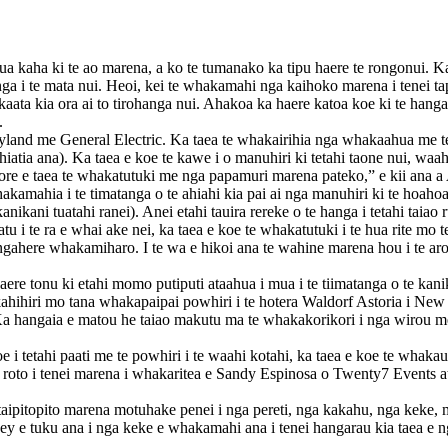
 kaha ki te ao marena, a ko te tumanako ka tipu haere te rongonui. K
i runga i te mata nui. Heoi, kei te whakamahi nga kaihoko marena i tenei 
 kia ora ai to tirohanga nui. Ahakoa ka haere katoa koe ki te hanga i
.
and me General Electric. Ka taea te whakairihia nga whakaahua me te 
hiatia ana). Ka taea e koe te kawe i o manuhiri ki tetahi taone nui, waa
e e taea te whakatutuki me nga papamuri marena pateko,” e kii ana a
kamahia i te timatanga o te ahiahi kia pai ai nga manuhiri ki te hoaho
e kanikani tuatahi ranei). Anei etahi tauira rereke o te hanga i tetahi tai
i te ra e whai ake nei, ka taea e koe te whakatutuki i te hua rite mo t
ahere whakamiharo. I te wa e hikoi ana te wahine marena hou i te aroa,
haere tonu ki etahi momo putiputi ataahua i mua i te tiimatanga o te ka
hihiri mo tana whakapaipai powhiri i te hotera Waldorf Astoria i New 
 Ka hangaia e matou he taiao makutu ma te whakakorikori i nga wirou me 
 tetahi paati me te powhiri i te waahi kotahi, ka taea e koe te whakauru
 i roto i tenei marena i whakaritea e Sandy Espinosa o Twenty7 Events a
itopito marena motuhake penei i nga pereti, nga kakahu, nga keke, me e
 tuku ana i nga keke e whakamahi ana i tenei hangarau kia taea e nga