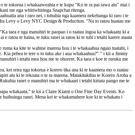
 o te tokorua i whakaaweahia e te kupu "Ko te ra pai rawa atu" mai i
nikani me nga whiriwhiringa Snapchat ritenga.
ahuatia ana i raro nei, i tohuhia nga kaamera nekehanga ki raro i te
 a Ira Levy o Levy NYC Design & Production. "Na to ratou huatau me
 "Ka taea e nga manuhiri te paopao i o raatau ingoa ka whakaatu ki a
 ratou te haina, te tuku ranei ia ratou ki te tuhi i tetahi karere ataata
i te ruma ka kite te wahine marena hou i te whakaahua ngaio tuatahi, i
re. Kia pehea te tere o to tuku ake i aua whakaahua?" " i kii a Jimmy
anuhiri i tetahi mea hou me te ohorere. Ka taea e koe te ruruku me
a, kei reira nga tokorua e korero tika ana ki te kaamera mo o raatau
piri atu ki te rekoata o te ra marena. Matakitakihia te Korero Aroha a
Rukuhia ranei o manuhiri ma te whakaari i tetahi kiriata pango me te
apa whakaata,” te kii a Claire Kiami o One Fine Day Events. Ko
 te huihuinga ranei. Mena kei te whakamahere koe ki te whakatu i