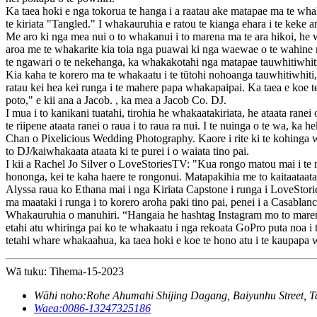
Ka taea hoki e nga tokorua te hanga i a raatau ake matapae ma te whak
te kiriata "Tangled." I whakauruhia e ratou te kianga ehara i te keke
Me aro ki nga mea nui o to whakanui i to marena ma te ara hikoi, he w
aroa me te whakarite kia toia nga puawai ki nga waewae o te wahine
te ngawari o te nekehanga, ka whakakotahi nga matapae tauwhitiwhiti
Kia kaha te korero ma te whakaatu i te tūtohi nohoanga tauwhitiwhiti,
ratau kei hea kei runga i te mahere papa whakapaipai. Ka taea e koe te n
poto," e kii ana a Jacob. , ka mea a Jacob Co. DJ.
I mua i to kanikani tuatahi, tirohia he whakaatakiriata, he ataata rane
te riipene ataata ranei o raua i to raua ra nui. I te nuinga o te wa, 
Chan o Pixelicious Wedding Photography. Kaore i rite ki te kohinga w
to DJ/kaiwhakaata ataata ki te purei i o waiata tino pai.
I kii a Rachel Jo Silver o LoveStoriesTV: "Kua rongo matou mai i te m
hononga, kei te kaha haere te rongonui. Matapakihia me to kaitaataata 
Alyssa raua ko Ethana mai i nga Kiriata Capstone i runga i LoveStorie
ma maataki i runga i to korero aroha paki tino pai, penei i a Casablan
Whakauruhia o manuhiri. “Hangaia he hashtag Instagram mo to maren
etahi atu whiringa pai ko te whakaatu i nga rekoata GoPro puta noa i
tetahi whare whakaahua, ka taea hoki e koe te hono atu i te kaupapa w
Wā tuku: Tihema-15-2023
Wāhi noho:
Rohe Ahumahi Shijing Dagang, Baiyunhu Street, 
Waea:
0086-13247325186