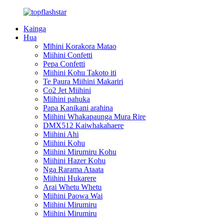
Kainga
Hua
Mīhini Korakora Matao
Miihini Confetti
Pepa Confetti
Miihini Kohu Takoto iti
Te Paura Miihini Makariri
Co2 Jet Miihini
Miihini pahuka
Papa Kanikani arahina
Miihini Whakapaunga Mura Rire
DMX512 Kaiwhakahaere
Miihini Ahi
Miihini Kohu
Miihini Mirumiru Kohu
Miihini Hazer Kohu
Nga Rarama Ataata
Miihini Hukarere
Arai Whetu Whetu
Miihini Paowa Wai
Miihini Mirumiru
Miihini Mirumiru