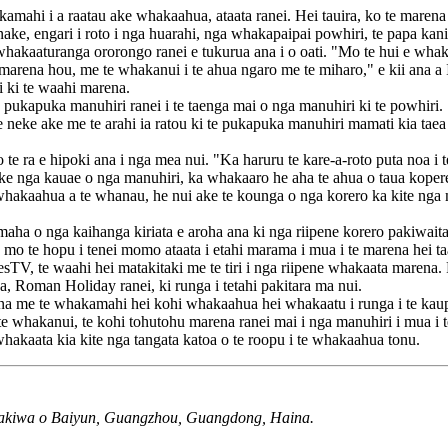
amahi i a raatau ake whakaahua, ataata ranei. Hei tauira, ko te marena
 anake, engari i roto i nga huarahi, nga whakapaipai powhiri, te papa ka
hakaaturanga ororongo ranei e tukurua ana i o oati. "Mo te hui e whaka
 marena hou, me te whakanui i te ahua ngaro me te miharo," e kii ana
 ki te waahi marena.
 pukapuka manuhiri ranei i te taenga mai o nga manuhiri ki te powhiri.
eke ake me te arahi ia ratou ki te pukapuka manuhiri mamati kia taea ai e
i o te ra e hipoki ana i nga mea nui. "Ka haruru te kare-a-roto puta noa 
ka heke nga kauae o nga manuhiri, ka whakaaro he aha te ahua o taua kope
hakaahua a te whanau, he nui ake te kounga o nga korero ka kite nga m
aha o nga kaihanga kiriata e aroha ana ki nga riipene korero pakiwaitar
mo te hopu i tenei momo ataata i etahi marama i mua i te marena hei taa
sTV, te waahi hei matakitaki me te tiri i nga riipene whakaata marena. 
ca, Roman Holiday ranei, ki runga i tetahi pakitara ma nui.
a me te whakamahi hei kohi whakaahua hei whakaatu i runga i te kaup
 te whakanui, te kohi tohutohu marena ranei mai i nga manuhiri i mua i
hakaata kia kite nga tangata katoa o te roopu i te whakaahua tonu.
Takiwa o Baiyun, Guangzhou, Guangdong, Haina.