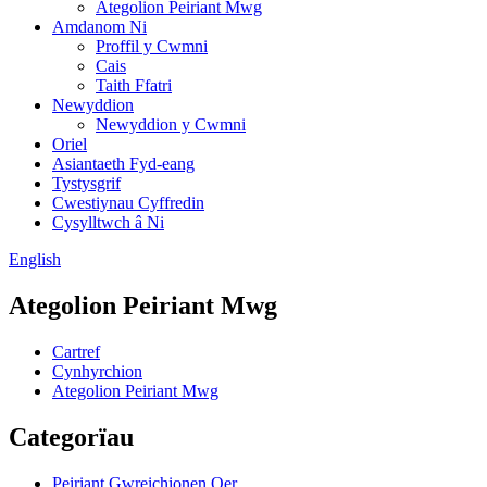
Ategolion Peiriant Mwg
Amdanom Ni
Proffil y Cwmni
Cais
Taith Ffatri
Newyddion
Newyddion y Cwmni
Oriel
Asiantaeth Fyd-eang
Tystysgrif
Cwestiynau Cyffredin
Cysylltwch â Ni
English
Ategolion Peiriant Mwg
Cartref
Cynhyrchion
Ategolion Peiriant Mwg
Categorïau
Peiriant Gwreichionen Oer