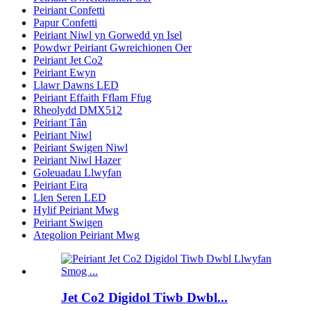
Peiriant Confetti
Papur Confetti
Peiriant Niwl yn Gorwedd yn Isel
Powdwr Peiriant Gwreichionen Oer
Peiriant Jet Co2
Peiriant Ewyn
Llawr Dawns LED
Peiriant Effaith Fflam Ffug
Rheolydd DMX512
Peiriant Tân
Peiriant Niwl
Peiriant Swigen Niwl
Peiriant Niwl Hazer
Goleuadau Llwyfan
Peiriant Eira
Llen Seren LED
Hylif Peiriant Mwg
Peiriant Swigen
Ategolion Peiriant Mwg
Jet Co2 Digidol Tiwb Dwbl...