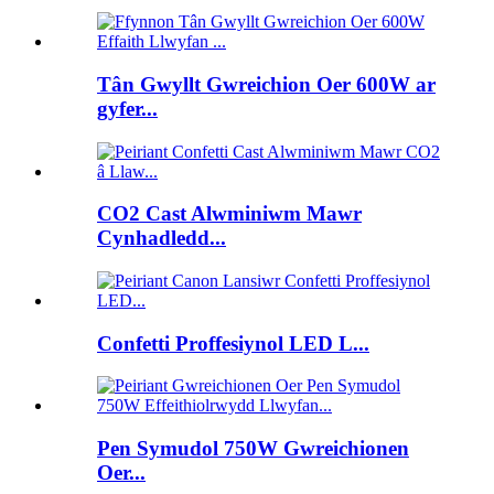
Tân Gwyllt Gwreichion Oer 600W ar
gyfer...
CO2 Cast Alwminiwm Mawr
Cynhadledd...
Confetti Proffesiynol LED L...
Pen Symudol 750W Gwreichionen
Oer...