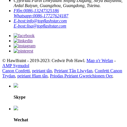
Cyfeiriad:
Parth Diwydiant Shijing Dagang, Stryd Baiyunhu,
Ardal Baiyun, Guangzhou, Guangdong, Tsieina.
Ffôn:
0086-13247325186
Whatsapp:
0086-17727624187
E-bost:
info@topflashstar.com
E-bost:
lisa@topflashstar.com
© Hawlfraint - 2019-2023: Cedwir Pob Hawl.
Map o'r Wefan
-
AMP Symudol
Canon Confetti
,
peiriant tân
,
Peiriant Tân Llwyfan
,
Confetti Canon
Trydan
,
peiriant fflam tân
,
Priodas Peiriant Gwreichionen Oer
,
Skype
Wechat