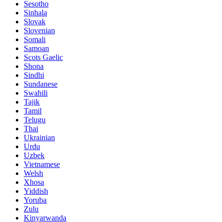
Sesotho
Sinhala
Slovak
Slovenian
Somali
Samoan
Scots Gaelic
Shona
Sindhi
Sundanese
Swahili
Tajik
Tamil
Telugu
Thai
Ukrainian
Urdu
Uzbek
Vietnamese
Welsh
Xhosa
Yiddish
Yoruba
Zulu
Kinyarwanda