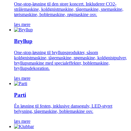
One-stop-løsning til den store koncert. Inkluderer CO2-
strålemaskine, koldgnistmaskine, tågemaskine, snemaskine,
tørismaskine, boblemaskine, røgmaskine osv.
læs mere
Bryllup
One-stop-løsning til bryllupsprodukter, såsom
koldgnistmaskine, tågemaskine, røgmaskine, koldgnistpulver,
bryllupsmaskine med specialeffekter, boblemaskine,
bryllupsdekoration.
læs mere
Parti
Én løsning til festen, inklusive dansegulv, LED-styret
belysning, tågemaskine, boblemaskine osv.
læs mere