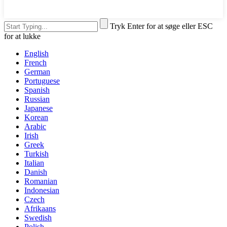
Tryk Enter for at søge eller ESC
for at lukke
English
French
German
Portuguese
Spanish
Russian
Japanese
Korean
Arabic
Irish
Greek
Turkish
Italian
Danish
Romanian
Indonesian
Czech
Afrikaans
Swedish
Polish