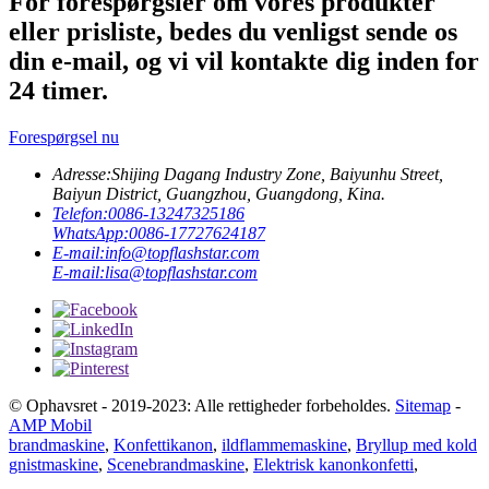
For forespørgsler om vores produkter
eller prisliste, bedes du venligst sende os
din e-mail, og vi vil kontakte dig inden for
24 timer.
Forespørgsel nu
Adresse:
Shijing Dagang Industry Zone, Baiyunhu Street,
Baiyun District, Guangzhou, Guangdong, Kina.
Telefon:
0086-13247325186
WhatsApp:
0086-17727624187
E-mail:
info@topflashstar.com
E-mail:
lisa@topflashstar.com
© Ophavsret - 2019-2023: Alle rettigheder forbeholdes.
Sitemap
-
AMP Mobil
brandmaskine
,
Konfettikanon
,
ildflammemaskine
,
Bryllup med kold
gnistmaskine
,
Scenebrandmaskine
,
Elektrisk kanonkonfetti
,