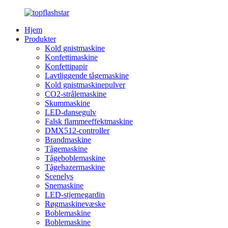
Hjem
Produkter
Kold gnistmaskine
Konfettimaskine
Konfettipapir
Lavtliggende tågemaskine
Kold gnistmaskinepulver
CO2-strålemaskine
Skummaskine
LED-dansegulv
Falsk flammeeffektmaskine
DMX512-controller
Brandmaskine
Tågemaskine
Tågeboblemaskine
Tågehazermaskine
Scenelys
Snemaskine
LED-stjernegardin
Røgmaskinevæske
Boblemaskine
Boblemaskine