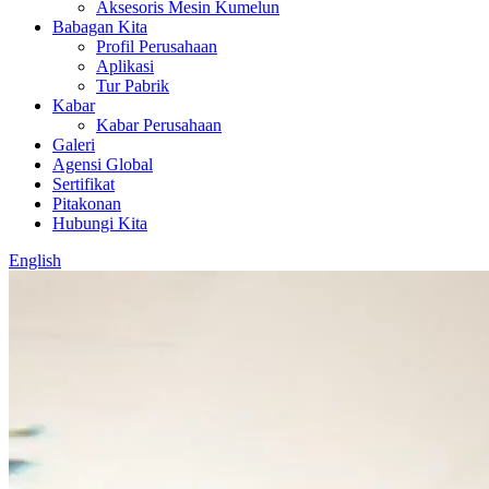
Aksesoris Mesin Kumelun
Babagan Kita
Profil Perusahaan
Aplikasi
Tur Pabrik
Kabar
Kabar Perusahaan
Galeri
Agensi Global
Sertifikat
Pitakonan
Hubungi Kita
English