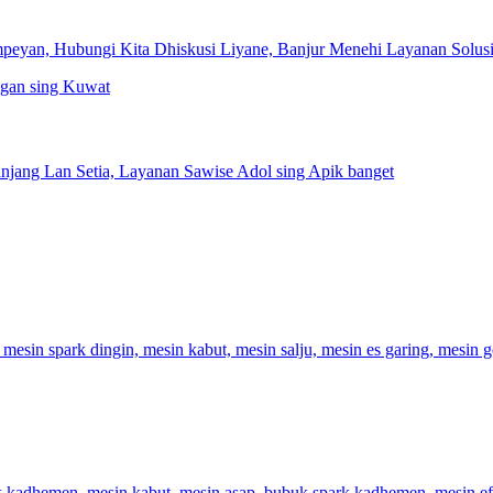
yan, Hubungi Kita Dhiskusi Liyane, Banjur Menehi Layanan Solusi 
ang Lan Setia, Layanan Sawise Adol sing Apik banget
mesin spark dingin, mesin kabut, mesin salju, mesin es garing, mesin 
k kadhemen, mesin kabut, mesin asap, bubuk spark kadhemen, mesin e