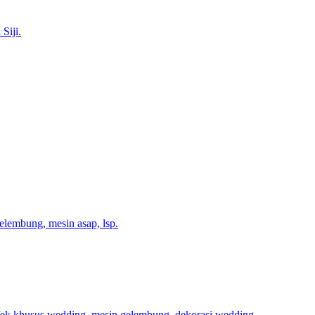
Siji.
gelembung, mesin asap, lsp.
fek khusus wedding, mesin gelembung, dekorasi wedding.