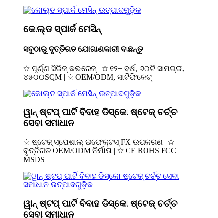
କୋଲ୍ଡ ସ୍ପାର୍କ ମେସିନ୍
ସବୁଠାରୁ ବୃତ୍ତିଗତ ଯୋଗାଣକାରୀ ବାଛନ୍ତୁ
☆ ପୂର୍ଣ୍ଣ ସିରିଜ୍ କଭରେଜ୍ | ☆ ୧୨+ ବର୍ଷ, ୬୦ଟି ସାମଗ୍ରୀ,
୪୫୦୦SQM | ☆ OEM/ODM, ସାର୍ଟିଫିକେଟ୍
ୱାନ୍ ଷ୍ଟପ୍ ପାର୍ଟି ବିବାହ ଡିସ୍କୋ ଷ୍ଟେଜ୍ ଚର୍ଚ୍ଚ
ସେବା ସମାଧାନ
☆ ଷ୍ଟେଜ୍ ସ୍ପେଶାଲ୍ ଇଫେକ୍ଟସ୍ FX ଉପକରଣ | ☆
ବୃତ୍ତିଗତ OEM/ODM ନିର୍ମାତା | ☆ CE ROHS FCC
MSDS
ୱାନ୍ ଷ୍ଟପ୍ ପାର୍ଟି ବିବାହ ଡିସ୍କୋ ଷ୍ଟେଜ୍ ଚର୍ଚ୍ଚ
ସେବା ସମାଧାନ