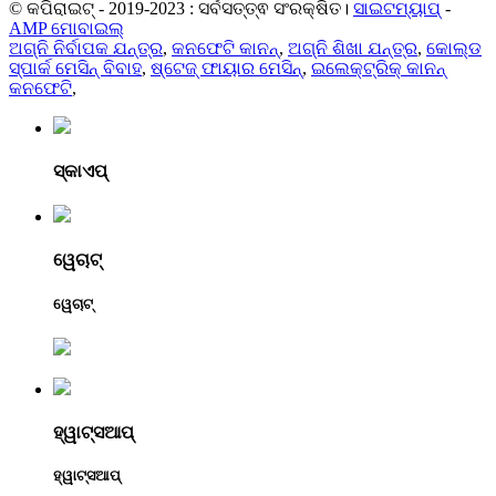
© କପିରାଇଟ୍ - 2019-2023 : ସର୍ବସତ୍ତ୍ଵ ସଂରକ୍ଷିତ।
ସାଇଟମ୍ୟାପ୍
-
AMP ମୋବାଇଲ୍
ଅଗ୍ନି ନିର୍ବାପକ ଯନ୍ତ୍ର
,
କନଫେଟି କାନନ୍
,
ଅଗ୍ନି ଶିଖା ଯନ୍ତ୍ର
,
କୋଲ୍ଡ
ସ୍ପାର୍କ ମେସିନ୍ ବିବାହ
,
ଷ୍ଟେଜ୍ ଫାୟାର ମେସିନ୍
,
ଇଲେକ୍ଟ୍ରିକ୍ କାନନ୍
କନଫେଟି
,
ସ୍କାଏପ୍
ୱେଚାଟ୍
ୱେଚାଟ୍
ହ୍ୱାଟ୍ସଆପ୍
ହ୍ୱାଟ୍ସଆପ୍