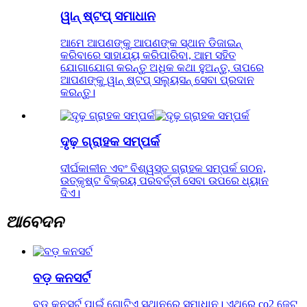
ୱାନ୍ ଷ୍ଟପ୍ ସମାଧାନ
ଆମେ ଆପଣଙ୍କୁ ଆପଣଙ୍କ ସ୍ଥାନ ଡିଜାଇନ୍
କରିବାରେ ସାହାଯ୍ୟ କରିପାରିବା, ଆମ ସହିତ
ଯୋଗାଯୋଗ କରନ୍ତୁ ଅଧିକ କଥା ହୁଅନ୍ତୁ, ତାପରେ
ଆପଣଙ୍କୁ ୱାନ୍ ଷ୍ଟପ୍ ସଲ୍ୟୁସନ୍ ସେବା ପ୍ରଦାନ
କରନ୍ତୁ।
ଦୃଢ଼ ଗ୍ରାହକ ସମ୍ପର୍କ
ଦୀର୍ଘକାଳୀନ ଏବଂ ବିଶ୍ୱସ୍ତ ଗ୍ରାହକ ସମ୍ପର୍କ ଗଠନ,
ଉତ୍କୃଷ୍ଟ ବିକ୍ରୟ ପରବର୍ତ୍ତୀ ସେବା ଉପରେ ଧ୍ୟାନ
ଦିଏ।
ଆବେଦନ
ବଡ଼ କନସର୍ଟ
ବଡ଼ କନସର୍ଟ ପାଇଁ ଗୋଟିଏ ସ୍ଥାନରେ ସମାଧାନ। ଏଥିରେ co2 ଜେଟ୍