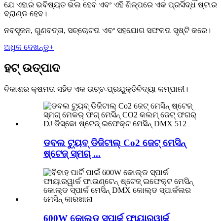
ଯେ ଏହାର ଭବିଷ୍ୟତ ଭଲ ହେବ ଏବଂ ଏହି ଶିଳ୍ପରେ ଏକ ପ୍ରସିଦ୍ଧ ଷ୍ଟାର
ବ୍ରାଣ୍ଡ ହେବ।
ନବସୃଜନ, ଗୁଣବତ୍ତା, ସଚ୍ଚୋଟତା ଏବଂ ସହଯୋଗ ସଫଳତା ସୃଷ୍ଟି କରେ।
ଅଧିକ ଦେଖନ୍ତୁ
+
ହଟ୍ ଉତ୍ପାଦ
ବିକାଶର କ୍ଷମତା ସହିତ ଏକ ଉଚ୍ଚ-ପ୍ରଯୁକ୍ତିବିଦ୍ୟା କମ୍ପାନୀ।
ଡବଲ ଟ୍ୟୁବ୍ ଡିଜିଟାଲ୍ Co2 ଜେଟ୍ ମେସିନ୍
ଷ୍ଟେଜ୍ ସ୍ମଗ୍ ...
600W କୋଲ୍ଡ ସ୍ପାର୍କ ଫାୟାରୱାର୍କ