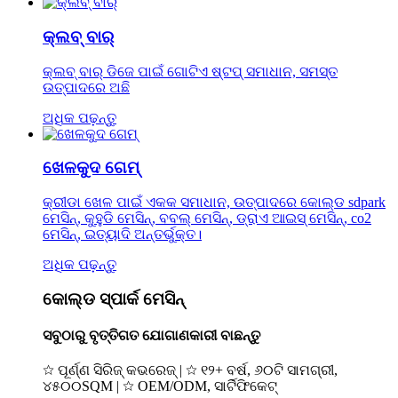
କ୍ଲବ୍‍ ବାର୍
କ୍ଲବ୍ ବାର୍ ଡିଜେ ପାଇଁ ଗୋଟିଏ ଷ୍ଟପ୍ ସମାଧାନ, ସମସ୍ତ
ଉତ୍ପାଦରେ ଅଛି
ଅଧିକ ପଢ଼ନ୍ତୁ
ଖେଳକୁଦ ଗେମ୍‌
କ୍ରୀଡା ଖେଳ ପାଇଁ ଏକକ ସମାଧାନ, ଉତ୍ପାଦରେ କୋଲ୍ଡ sdpark
ମେସିନ୍, କୁହୁଡି ମେସିନ୍, ବବଲ୍ ମେସିନ୍, ଡ୍ରାଏ ଆଇସ୍ ମେସିନ୍, co2
ମେସିନ୍, ଇତ୍ୟାଦି ଅନ୍ତର୍ଭୁକ୍ତ।
ଅଧିକ ପଢ଼ନ୍ତୁ
କୋଲ୍ଡ ସ୍ପାର୍କ ମେସିନ୍
ସବୁଠାରୁ ବୃତ୍ତିଗତ ଯୋଗାଣକାରୀ ବାଛନ୍ତୁ
☆ ପୂର୍ଣ୍ଣ ସିରିଜ୍ କଭରେଜ୍ | ☆ ୧୨+ ବର୍ଷ, ୬୦ଟି ସାମଗ୍ରୀ,
୪୫୦୦SQM | ☆ OEM/ODM, ସାର୍ଟିଫିକେଟ୍