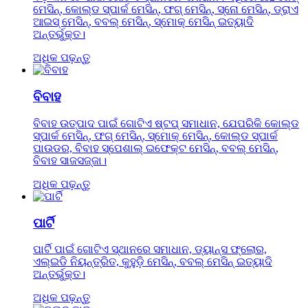
ମେସିନ୍, କୋଲ୍ଡ ସ୍ପାର୍କ ମେସିନ୍, ଫଗ୍ ମେସିନ୍, ସ୍ନୋ ମେସିନ୍, ଡ୍ରାଏ
ଆଇସ୍ ମେସିନ୍, ବବଲ୍ ମେସିନ୍, ସ୍ମୋକ୍ ମେସିନ୍ ଇତ୍ୟାଦି
ଅନ୍ତର୍ଭୁକ୍ତ।
ଅଧିକ ପଢ଼ନ୍ତୁ
ବିବାହ
ବିବାହ ଉତ୍ପାଦ ପାଇଁ ଗୋଟିଏ ଷ୍ଟପ୍ ସମାଧାନ, ଯେପରିକି କୋଲ୍ଡ
ସ୍ପାର୍କ ମେସିନ୍, ଫଗ୍ ମେସିନ୍, ସ୍ମୋକ୍ ମେସିନ୍, କୋଲ୍ଡ ସ୍ପାର୍କ
ପାଉଡର, ବିବାହ ସ୍ପେଶାଲ୍ ଇଫେକ୍ଟ ମେସିନ୍, ବବଲ୍ ମେସିନ୍,
ବିବାହ ସାଜସଜ୍ଜା।
ଅଧିକ ପଢ଼ନ୍ତୁ
ପାର୍ଟି
ପାର୍ଟି ପାଇଁ ଗୋଟିଏ ସ୍ଥାନରେ ସମାଧାନ, ଡ୍ୟାନ୍ସ ଫ୍ଲୋର,
ଏଲ୍ଇଡି ନିୟନ୍ତ୍ରିତ, କୁହୁଡ଼ି ମେସିନ୍, ବବଲ୍ ମେସିନ୍ ଇତ୍ୟାଦି
ଅନ୍ତର୍ଭୁକ୍ତ।
ଅଧିକ ପଢ଼ନ୍ତୁ