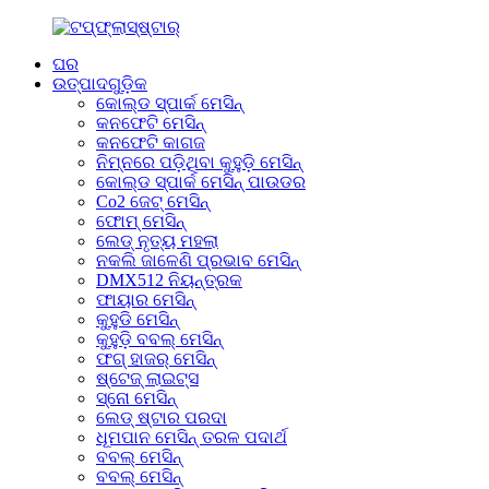
ଘର
ଉତ୍ପାଦଗୁଡ଼ିକ
କୋଲ୍ଡ ସ୍ପାର୍କ ମେସିନ୍
କନଫେଟି ମେସିନ୍
କନଫେଟି କାଗଜ
ନିମ୍ନରେ ପଡ଼ିଥିବା କୁହୁଡ଼ି ମେସିନ୍
କୋଲ୍ଡ ସ୍ପାର୍କ ମେସିନ୍ ପାଉଡର
Co2 ଜେଟ୍ ମେସିନ୍
ଫୋମ୍ ମେସିନ୍
ଲେଡ୍ ନୃତ୍ୟ ମହଲା
ନକଲି ଜାଳେଣି ପ୍ରଭାବ ମେସିନ୍
DMX512 ନିୟନ୍ତ୍ରକ
ଫାୟାର ମେସିନ୍
କୁହୁଡି ମେସିନ୍
କୁହୁଡ଼ି ବବଲ୍ ମେସିନ୍
ଫଗ୍ ହାଜର୍ ମେସିନ୍
ଷ୍ଟେଜ୍ ଲାଇଟ୍ସ
ସ୍ନୋ ମେସିନ୍
ଲେଡ୍ ଷ୍ଟାର ପରଦା
ଧୂମପାନ ମେସିନ୍ ତରଳ ପଦାର୍ଥ
ବବଲ୍ ମେସିନ୍
ବବଲ୍ ମେସିନ୍