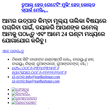
ଡୁଆଲ୍ ହେଡ୍ ରୋଟେଟିଂ ମୁଭିଂ ହେଡ୍ କୋଲ୍ଡ
ସ୍ପାର୍କ ମେସିନ୍...
ଆମର ଉତ୍ପାଦ କିମ୍ବା ମୂଲ୍ୟ ତାଲିକା ବିଷୟରେ
ପଚାରିବା ପାଇଁ, ଦୟାକରି ଆପଣଙ୍କ ଇମେଲ୍
ଆମକୁ ପଠାନ୍ତୁ ଏବଂ ଆମେ 24 ଘଣ୍ଟା ମଧ୍ୟରେ
ଯୋଗାଯୋଗ କରିବୁ।
ଏବେ ପଚାରନ୍ତୁ
ଠିକଣା:
ସିଜିଂ ଡାଗାଙ୍ଗ ଇଣ୍ଡଷ୍ଟ୍ରି ଜୋନ୍, ବାଇୟୁନ୍ହୁ ଛକ,
ବାଇୟୁନ୍ ଜିଲ୍ଲା, ଗୁଆଙ୍ଗଜୋ, ଗୁଆଙ୍ଗଡଙ୍ଗ, ଚୀନ୍ |
ଫୋନ୍:
୦୦୮୬-୧୩୨୪୭୩୨୫୧୮୬
ହ୍ୱାଟ୍ସଆପ୍:
୦୦୮୬-୧୭୭୨୭୬୨୪୧୮୭
ଇ-ମେଲ୍:
info@topflashstar.com
ଇ-ମେଲ୍:
lisa@topflashstar.com