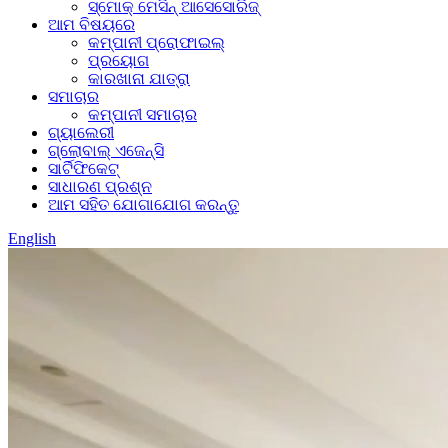
ସ୍ମୋକ୍ ମେସିନ୍ ଆସେସୋରିଜ୍
ଆମ ବିଷୟରେ
କମ୍ପାନୀ ପ୍ରୋଫାଇଲ୍
ପ୍ରୟୋଗ
କାରଖାନା ଯାତ୍ରା
ସମାଚାର
କମ୍ପାନୀ ସମାଚାର
ଗ୍ୟାଲେରୀ
ଗ୍ଲୋବାଲ୍ ଏଜେନ୍ସି
ସାର୍ଟିଫିକେଟ୍
ସାଧାରଣ ପ୍ରଶ୍ନ
ଆମ ସହିତ ଯୋଗାଯୋଗ କରନ୍ତୁ
English