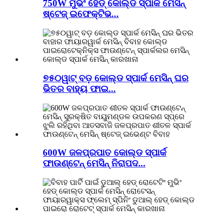
750W ମୁଭିଂ ହେଡ୍ କୋଲ୍ଡ ସ୍ପାର୍କ ମେସିନ୍
ଷ୍ଟେଜ୍ ଇଫେକ୍ଟିଭ...
୭୫୦ୱାଟ୍ ବଡ଼ କୋଲ୍ଡ ସ୍ପାର୍କ ମେସିନ୍ ଘର
ଭିତର ବାହ୍ୟ ଫାଇ...
600W ଜଳପ୍ରପାତ କୋଲ୍ଡ ସ୍ପାର୍କ
ଫାଉଣ୍ଟେନ୍ ମେସିନ୍ ନିରାପଦ...