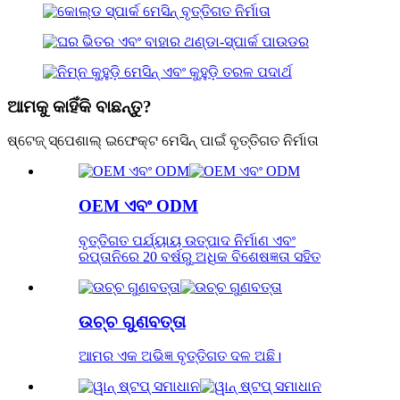
ଆମକୁ କାହିଁକି ବାଛନ୍ତୁ?
ଷ୍ଟେଜ୍ ସ୍ପେଶାଲ୍ ଇଫେକ୍ଟ ମେସିନ୍ ପାଇଁ ବୃତ୍ତିଗତ ନିର୍ମାତା
OEM ଏବଂ ODM
ବୃତ୍ତିଗତ ପର୍ଯ୍ୟାୟ ଉତ୍ପାଦ ନିର୍ମାଣ ଏବଂ
ରପ୍ତାନିରେ 20 ବର୍ଷରୁ ଅଧିକ ବିଶେଷଜ୍ଞତା ସହିତ
ଉଚ୍ଚ ଗୁଣବତ୍ତା
ଆମର ଏକ ଅଭିଜ୍ଞ ବୃତ୍ତିଗତ ଦଳ ଅଛି।