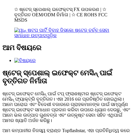
☆ ଷ୍ଟେଜ୍ ସ୍ପେଶାଲ୍ ଇଫେକ୍ଟସ୍ FX ଉପକରଣ | ☆
ବୃତ୍ତିଗତ OEM/ODM ନିର୍ମାତା | ☆ CE ROHS FCC
MSDS
ଆମ ବିଷୟରେ
ଷ୍ଟେଜ୍ ସ୍ପେଶାଲ୍ ଇଫେକ୍ଟ ମେସିନ୍ ପାଇଁ
ବୃତ୍ତିଗତ ନିର୍ମାତା
ଷ୍ଟେଜ୍ ଇଫେକ୍ଟ ମେସିନ୍ ପାଇଁ ଟପ୍ ଫ୍ଲାଶଷ୍ଟାର ଷ୍ଟେଜ୍ ଇଫେକ୍ଟ
ମେସିନ୍ ଫ୍ୟାକ୍ଟ୍ରି ବୃତ୍ତିଗତ। ଏହା 2016 ରେ ପ୍ରତିଷ୍ଠିତ ହୋଇଥିଲା।
ଆମେ ଘରୋଇ ଏବଂ ବିଦେଶୀ ବଜାରରେ ଗ୍ରାହକମାନଙ୍କ ପାଇଁ ସମ୍ପୂର୍ଣ୍ଣ
ଷ୍ଟେଜ୍ ଇଫେକ୍ଟ ସମାଧାନ ପ୍ରଦାନ କରିବା ଉପରେ ଧ୍ୟାନ ଦେଉଛୁ, ଏବଂ
ଆମେ ଭଲ ଉତ୍ପାଦ ଗୁଣବତ୍ତା ଏବଂ ଉତ୍କୃଷ୍ଟ ସେବା ସହିତ ଏଥିପାଇଁ
ଆମର ଖ୍ୟାତି ଅର୍ଜନ କରିଛୁ।
ଆମ କମ୍ପାନୀର ନିଜସ୍ୱ ବ୍ରାଣ୍ଡ Topflashstar, ଏହା ପ୍ରତିନିଧିତ୍ୱ କରେ