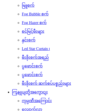
မြူစက်
Fog Bubble စက်
Fog Hazer စက်
စင်မြင့်မီးများ
နှင်းစက်
Led Star Curtain ၊
မီးခိုးစက်အရည်
ပူဖောင်းစက်
ပူဖောင်းစက်
မီးခိုးစက် ဆက်စပ်ပစ္စည်းများ
ကြှနျုပျတို့အကွောငျး
ကုမ္ပဏီအကြောင်း
လျှောက်လွှာ