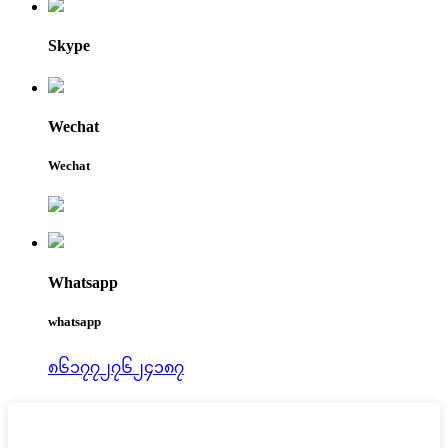
Skype
Wechat
Wechat
Whatsapp
whatsapp
၈၆၁၇၇၂၇၆၂၄၁၈၇