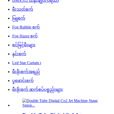
DMX512 ထိန်းချုပ်ကိရိယာ
မီးသတ်စက်
မြူစက်
Fog Bubble စက်
Fog Hazer စက်
စင်မြင့်မီးများ
နှင်းစက်
Led Star Curtain ၊
မီးခိုးစက်အရည်
ပူဖောင်းစက်
မီးခိုးစက် ဆက်စပ်ပစ္စည်းများ