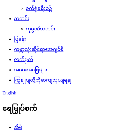
စက်ရုံခရီးစဉ်
သတင်း
ကုမ္ပဏီသတင်း
ပြခန်း
ကမ္ဘာလုံးဆိုင်ရာအေဂျင်စီ
လက်မှတ်
အမေးအဖြေများ
ကြှနျုပျတို့ကိုဆကျသှယျရနျ
English
ရေမြှုပ်စက်
အိမ်