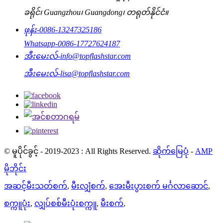
ခရိုင်၊ Guangzhou၊ Guangdong၊ တရုတ်နိုင်ငံ။
ဖုန်း-
0086-13247325186
Whatsapp-
0086-17727624187
အီးမေးလ်-
info@topflashstar.com
အီးမေးလ်-
lisa@topflashstar.com
© မူပိုင်ခွင့် - 2019-2023 : All Rights Reserved.
ဆိုက်မြေပုံ
-
AMP
မိုဘိုင်း
အဆင့်မီးသတ်စက်
,
မီးလျှံစက်
,
အေးမီးပွားစက် မင်္ဂလာဆောင်
,
စက္ကူပုံး
,
လျှပ်စစ်မီးပုံးစက္ကူ
,
မီးစက်
,