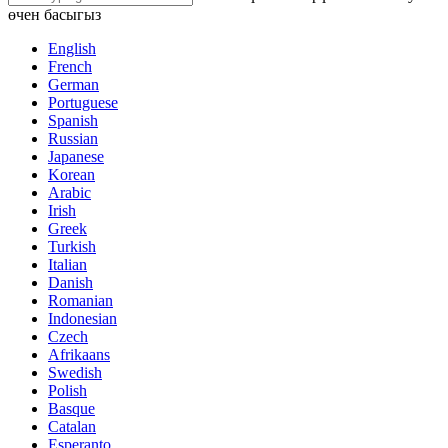
өчен басыгыз
English
French
German
Portuguese
Spanish
Russian
Japanese
Korean
Arabic
Irish
Greek
Turkish
Italian
Danish
Romanian
Indonesian
Czech
Afrikaans
Swedish
Polish
Basque
Catalan
Esperanto