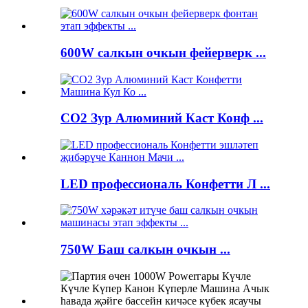
600W салкын очкын фейерверк ...
CO2 Зур Алюминий Каст Конф ...
LED профессиональ Конфетти Л ...
750W Баш салкын очкын ...