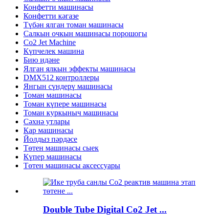
Конфетти машинасы
Конфетти кәгазе
Түбән ялган томан машинасы
Салкын очкын машинасы порошогы
Co2 Jet Machine
Күпчелек машина
Бию идәне
Ялган ялкын эффекты машинасы
DMX512 контроллеры
Янгын сүндерү машинасы
Томан машинасы
Томан күпере машинасы
Томан куркыныч машинасы
Сәхнә утлары
Кар машинасы
Йолдыз пәрдәсе
Төтен машинасы сыек
Күпер машинасы
Төтен машинасы аксессуары
Double Tube Digital Co2 Jet ...