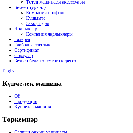
Төтен машинасы аксессуары
Безнең турында
Компания профиле
Кушымта
Завод туры
Яңалыклар
Компания яңалыклары
Галерея
Глобаль агентлык
Сертификат
Сораулар
Безнең белән элемтәгә керегез
English
Күпчелек машина
Өй
Продукция
Күпчелек машина
Төркемнәр
Салкын очкын машинасы