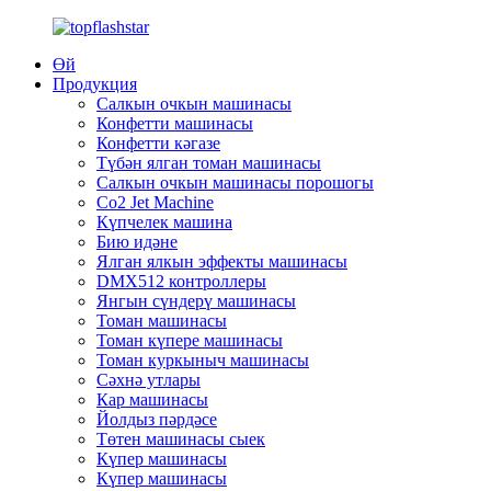
Өй
Продукция
Салкын очкын машинасы
Конфетти машинасы
Конфетти кәгазе
Түбән ялган томан машинасы
Салкын очкын машинасы порошогы
Co2 Jet Machine
Күпчелек машина
Бию идәне
Ялган ялкын эффекты машинасы
DMX512 контроллеры
Янгын сүндерү машинасы
Томан машинасы
Томан күпере машинасы
Томан куркыныч машинасы
Сәхнә утлары
Кар машинасы
Йолдыз пәрдәсе
Төтен машинасы сыек
Күпер машинасы
Күпер машинасы