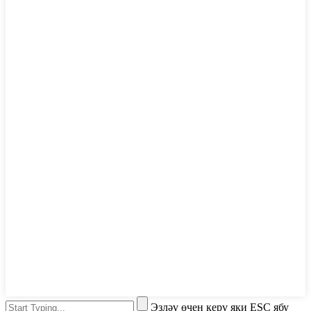
Эзләү өчен керү яки ESC ябу