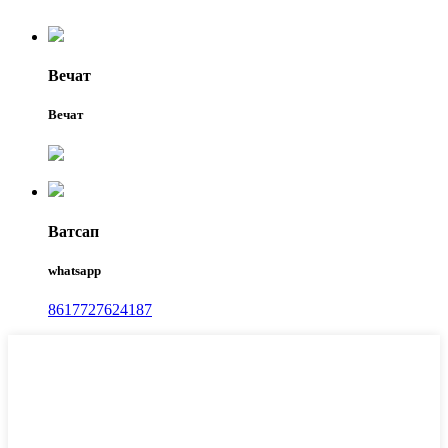
Вечат
Вечат
Ватсап
whatsapp
8617727624187