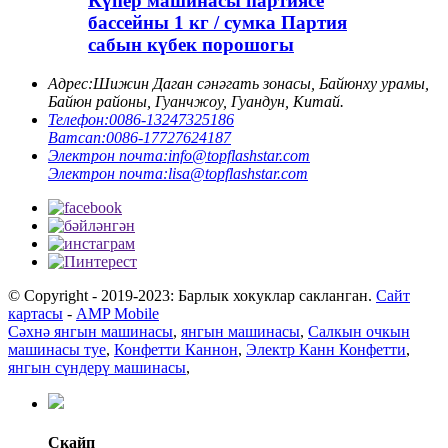
Күпер машинасы партиясе
бассейны 1 кг / сумка Партия
сабын күбек порошогы
Адрес:
Шижин Даган сәнәгать зонасы, Байюнху урамы,
Байюн районы, Гуанчжоу, Гуандун, Китай.
Телефон:
0086-13247325186
Ватсап:
0086-17727624187
Электрон почта:
info@topflashstar.com
Электрон почта:
lisa@topflashstar.com
© Copyright - 2019-2023: Барлык хокуклар сакланган.
Сайт
картасы
-
AMP Mobile
Сәхнә янгын машинасы
,
янгын машинасы
,
Салкын очкын
машинасы туе
,
Конфетти Каннон
,
Электр Канн Конфетти
,
янгын сүндерү машинасы
,
Скайп