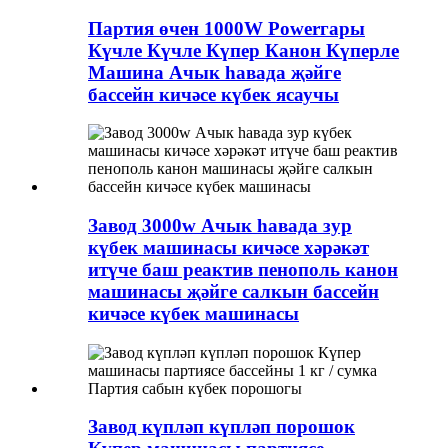
Партия өчен 1000W Powerгары
Күчле Күчле Күпер Канон Күперле
Машина Ачык һавада җәйге
бассейн кичәсе күбек ясаучы
Завод 3000w Ачык һавада зур
күбек машинасы кичәсе хәрәкәт
итүче баш реактив пенополь канон
машинасы җәйге салкын бассейн
кичәсе күбек машинасы
Завод күпләп күпләп порошок