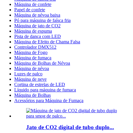
Máquina de confete
Papel de confete
Máquina de névoa baixa
Pó para máquina de faísca fria
Máquina de jato de CO2
Máquina de espuma
Pista de dança com LED
Máquina de Efeito de Chama Falsa
Controlador DMX512
Máquina de Fogo
Máquina de fumaça
Máquina de Bolhas de Névoa
Máquina de névoa
Luzes de palco
Máquina de neve
Cortina de estrelas de LED
Líquido para máquina de fumaça
Máquina de Bolhas
Acessórios para Máquina de Fumaça
Jato de CO2 digital de tubo duplo...