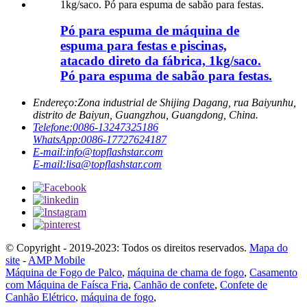
Pó para espuma de máquina de
espuma para festas e piscinas,
atacado direto da fábrica, 1kg/saco.
Pó para espuma de sabão para festas.
Endereço:
Zona industrial de Shijing Dagang, rua Baiyunhu,
distrito de Baiyun, Guangzhou, Guangdong, China.
Telefone:
0086-13247325186
WhatsApp:
0086-17727624187
E-mail:
info@topflashstar.com
E-mail:
lisa@topflashstar.com
© Copyright - 2019-2023: Todos os direitos reservados.
Mapa do
site
-
AMP Mobile
Máquina de Fogo de Palco
,
máquina de chama de fogo
,
Casamento
com Máquina de Faísca Fria
,
Canhão de confete
,
Confete de
Canhão Elétrico
,
máquina de fogo
,