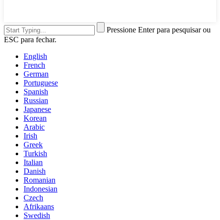
Pressione Enter para pesquisar ou
ESC para fechar.
English
French
German
Portuguese
Spanish
Russian
Japanese
Korean
Arabic
Irish
Greek
Turkish
Italian
Danish
Romanian
Indonesian
Czech
Afrikaans
Swedish