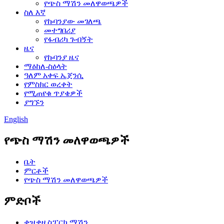
የጭስ ማሽን መለዋወጫዎች
ስለ እኛ
የኩባንያው መገለጫ
መተግበሪያ
የፋብሪካ ጉብኝት
ዜና
የኩባንያ ዜና
ማዕከለ-ስዕላት
ዓለም አቀፍ ኤጀንሲ
የምስክር ወረቀት
የሚጠየቁ ጥያቄዎች
ያግኙን
English
የጭስ ማሽን መለዋወጫዎች
ቤት
ምርቶች
የጭስ ማሽን መለዋወጫዎች
ምድቦች
ቀዝቃዛ ስፓርክ ማሽን