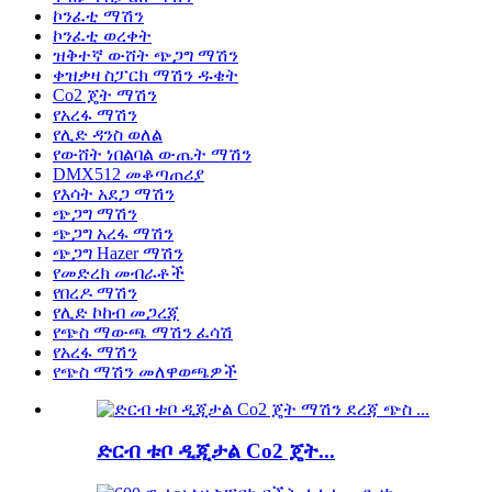
ኮንፈቲ ማሽን
ኮንፈቲ ወረቀት
ዝቅተኛ ውሸት ጭጋግ ማሽን
ቀዝቃዛ ስፓርክ ማሽን ዱቄት
Co2 ጄት ማሽን
የአረፋ ማሽን
የሊድ ዳንስ ወለል
የውሸት ነበልባል ውጤት ማሽን
DMX512 መቆጣጠሪያ
የእሳት አደጋ ማሽን
ጭጋግ ማሽን
ጭጋግ አረፋ ማሽን
ጭጋግ Hazer ማሽን
የመድረክ መብራቶች
የበረዶ ማሽን
የሊድ ኮከብ መጋረጃ
የጭስ ማውጫ ማሽን ፈሳሽ
የአረፋ ማሽን
የጭስ ማሽን መለዋወጫዎች
ድርብ ቱቦ ዲጂታል Co2 ጄት...