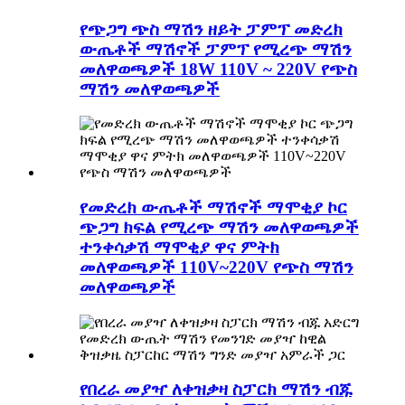
የጭጋግ ጭስ ማሽን ዘይት ፓምፕ መድረክ
ውጤቶች ማሽኖች ፓምፕ የሚረጭ ማሽን
መለዋወጫዎች 18W 110V ~ 220V የጭስ
ማሽን መለዋወጫዎች
የመድረክ ውጤቶች ማሽኖች ማሞቂያ ኮር
ጭጋግ ክፍል የሚረጭ ማሽን መለዋወጫዎች
ተንቀሳቃሽ ማሞቂያ ዋና ምትክ
መለዋወጫዎች 110V~220V የጭስ ማሽን
መለዋወጫዎች
የበረራ መያዣ ለቀዝቃዛ ስፓርክ ማሽን ብጁ