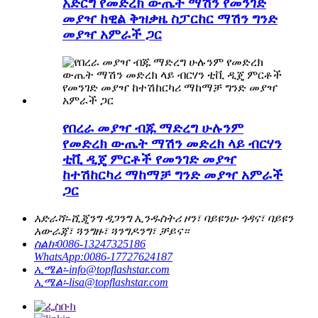
አድርግ የመድረክ ውጤት ማሽን የመንገድ
መያዣ ከዊል ቅዝቃዜ ስፓርከር ማሽን ግንድ
መያዣ አምራች ጋር
የበረራ መያዣ ብጁ ማድረግ ሁሉንም
የመድረክ ውጤት ማሽን መድረክ ላይ ብርሃን
ቲቪ ዲጄ ምርቶች የመንገድ መያዣ
ከተሽከርካሪ ማከማቻ ግንድ መያዣ አምራች
ጋር
አድራሻ፡-
ሺጂንግ ዳጋንግ ኢንዱስትሪ ዞን፣ ባይዩንሁ ጎዳና፣ ባይዩን
አውራጃ፣ ጓንግዙ፣ ጓንግዶንግ፣ ቻይና።
ስልክ፡
0086-13247325186
WhatsApp:
0086-17727624187
ኢሜል፡-
info@topflashstar.com
ኢሜል፡-
lisa@topflashstar.com