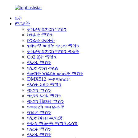
ቤት
ምርቶች
ቀዝቃዛ ስፓርክ ማሽን
ኮንፈቲ ማሽን
ኮንፈቲ ወረቀት
ዝቅተኛ ውሸት ጭጋግ ማሽን
ቀዝቃዛ ስፓርክ ማሽን ዱቄት
Co2 ጄት ማሽን
የአረፋ ማሽን
የሊድ ዳንስ ወለል
የውሸት ነበልባል ውጤት ማሽን
DMX512 መቆጣጠሪያ
የእሳት አደጋ ማሽን
ጭጋግ ማሽን
ጭጋግ አረፋ ማሽን
ጭጋግ Hazer ማሽን
የመድረክ መብራቶች
የበረዶ ማሽን
የሊድ ኮከብ መጋረጃ
የጭስ ማውጫ ማሽን ፈሳሽ
የአረፋ ማሽን
የአረፋ ማሽን