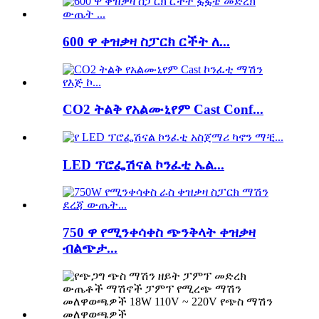
600 ዋ ቀዝቃዛ ስፓርክ ርችት ለ...
CO2 ትልቅ የአልሙኒየም Cast Conf...
LED ፕሮፌሽናል ኮንፈቲ ኤል...
750 ዋ የሚንቀሳቀስ ጭንቅላት ቀዝቃዛ
ብልጭታ...