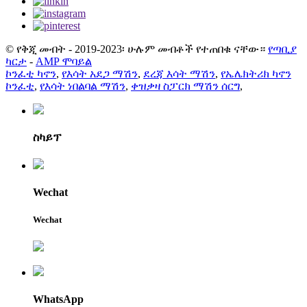
© የቅጂ መብት - 2019-2023፡ ሁሉም መብቶች የተጠበቁ ናቸው።
የጣቢያ
ካርታ
-
AMP ሞባይል
ኮንፈቲ ካኖን
,
የእሳት አደጋ ማሽን
,
ደረጃ እሳት ማሽን
,
የኤሌክትሪክ ካኖን
ኮንፈቲ
,
የእሳት ነበልባል ማሽን
,
ቀዝቃዛ ስፓርክ ማሽን ሰርግ
,
ስካይፕ
Wechat
Wechat
WhatsApp