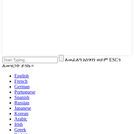
ለመፈለግ አስገባን ወይም ESCን
ለመዝጋት ይንኩ።
English
French
German
Portuguese
Spanish
Russian
Japanese
Korean
Arabic
Irish
Greek