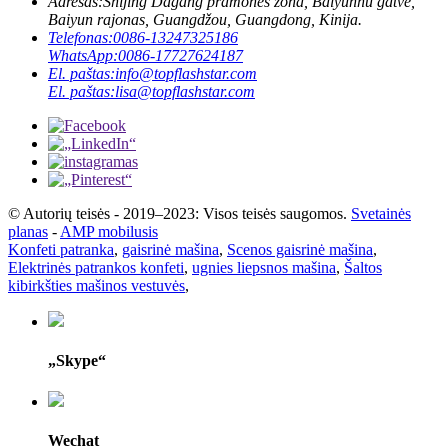
Adresas:
Shijing Dagang pramonės zona, Baiyunhu gatvė,
Baiyun rajonas, Guangdžou, Guangdong, Kinija.
Telefonas:
0086-13247325186
WhatsApp:
0086-17727624187
El. paštas:
info@topflashstar.com
El. paštas:
lisa@topflashstar.com
© Autorių teisės - 2019–2023: Visos teisės saugomos.
Svetainės
planas
-
AMP mobilusis
Konfeti patranka
,
gaisrinė mašina
,
Scenos gaisrinė mašina
,
Elektrinės patrankos konfeti
,
ugnies liepsnos mašina
,
Šaltos
kibirkšties mašinos vestuvės
,
„Skype“
Wechat