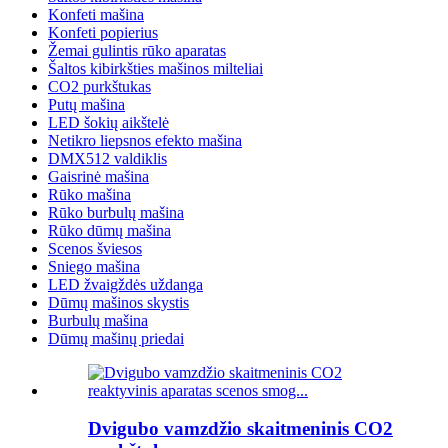
Konfeti mašina
Konfeti popierius
Žemai gulintis rūko aparatas
Šaltos kibirkšties mašinos milteliai
CO2 purkštukas
Putų mašina
LED šokių aikštelė
Netikro liepsnos efekto mašina
DMX512 valdiklis
Gaisrinė mašina
Rūko mašina
Rūko burbulų mašina
Rūko dūmų mašina
Scenos šviesos
Sniego mašina
LED žvaigždės uždanga
Dūmų mašinos skystis
Burbulų mašina
Dūmų mašinų priedai
Dvigubo vamzdžio skaitmeninis CO2