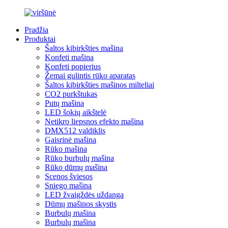
Pradžia
Produktai
Šaltos kibirkšties mašina
Konfeti mašina
Konfeti popierius
Žemai gulintis rūko aparatas
Šaltos kibirkšties mašinos milteliai
CO2 purkštukas
Putų mašina
LED šokių aikštelė
Netikro liepsnos efekto mašina
DMX512 valdiklis
Gaisrinė mašina
Rūko mašina
Rūko burbulų mašina
Rūko dūmų mašina
Scenos šviesos
Sniego mašina
LED žvaigždės uždanga
Dūmų mašinos skystis
Burbulų mašina
Burbulų mašina