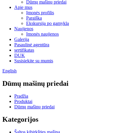
Dūmų mašinų priedai
Apie mus
Įmonės profilis
Paraiška
Ekskursija po gamyklą
Naujienos
Įmonės naujienos
Galerija
Pasaulinė agentūra
sertifikatas
DUK
Susisiekite su mumis
English
Dūmų mašinų priedai
Pradžia
Produktai
Dūmų mašinų priedai
Kategorijos
Šaltos kibirkšties mašina