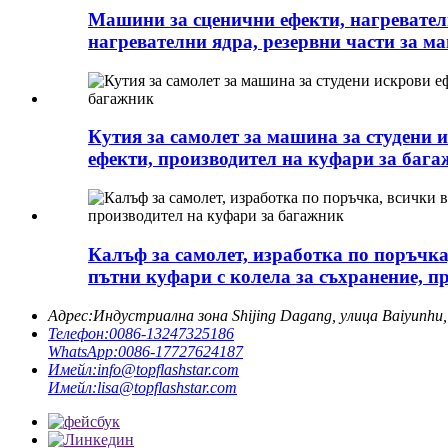
Машини за сценични ефекти, нагревателн
нагревателни ядра, резервни части за м
Кутия за самолет за машина за студени 
ефекти, производител на куфари за баг
Калъф за самолет, изработка по поръчка
пътни куфари с колела за съхранение, п
Адрес:
Индустриална зона Shijing Dagang, улица Baiyunhu,
Телефон:
0086-13247325186
WhatsApp:
0086-17727624187
Имейл:
info@topflashstar.com
Имейл:
lisa@topflashstar.com