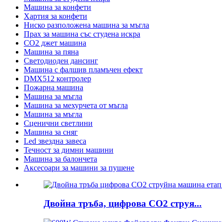
Машина за конфети
Хартия за конфети
Ниско разположена машина за мъгла
Прах за машина със студена искра
CO2 джет машина
Машина за пяна
Светодиоден дансинг
Машина с фалшив пламъчен ефект
DMX512 контролер
Пожарна машина
Машина за мъгла
Машина за мехурчета от мъгла
Машина за мъгла
Сценични светлини
Машина за сняг
Led звездна завеса
Течност за димни машини
Машина за балончета
Аксесоари за машини за пушене
Двойна тръба, цифрова CO2 струя...