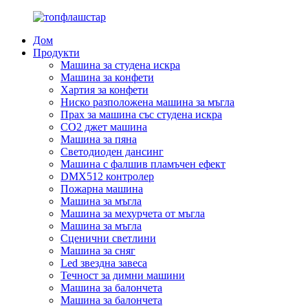
Дом
Продукти
Машина за студена искра
Машина за конфети
Хартия за конфети
Ниско разположена машина за мъгла
Прах за машина със студена искра
CO2 джет машина
Машина за пяна
Светодиоден дансинг
Машина с фалшив пламъчен ефект
DMX512 контролер
Пожарна машина
Машина за мъгла
Машина за мехурчета от мъгла
Машина за мъгла
Сценични светлини
Машина за сняг
Led звездна завеса
Течност за димни машини
Машина за балончета
Машина за балончета