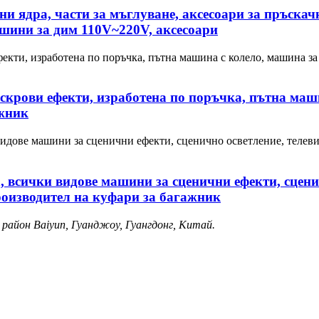
и ядра, части за мъглуване, аксесоари за пръскач
ашини за дим 110V~220V, аксесоари
искрови ефекти, изработена по поръчка, пътна маш
ажник
, всички видове машини за сценични ефекти, сцени
роизводител на куфари за багажник
 район Baiyun, Гуанджоу, Гуангдонг, Китай.