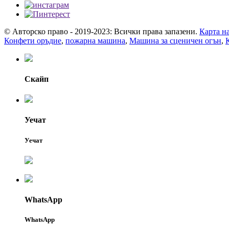
© Авторско право - 2019-2023: Всички права запазени.
Карта на
Конфети оръдие
,
пожарна машина
,
Машина за сценичен огън
,
Скайп
Уечат
Уечат
WhatsApp
WhatsApp