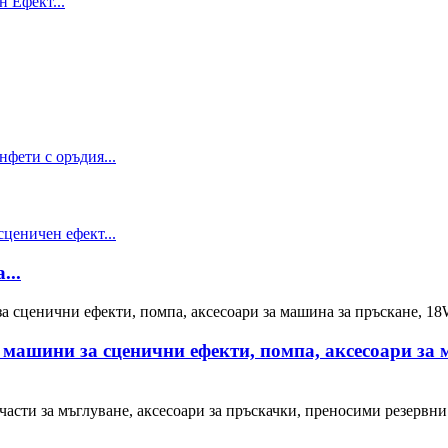
...
 машини за сценични ефекти, помпа, аксесоари за