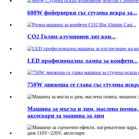
600W фойерверки със студена искра за...
CO2 Голям алуминиев лят кон...
LED професионална лампа за конфети...
750W движеща се глава със студена искра
Машина за мъгла и дим, маслена помпа,
аксесоари за машина за дим