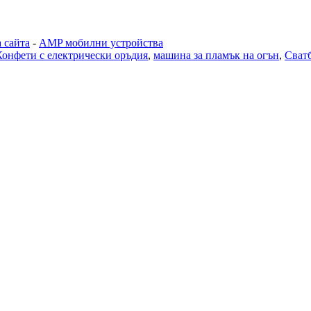
 сайта
-
AMP мобилни устройства
Конфети с електрически оръдия
,
машина за пламък на огън
,
Сватб