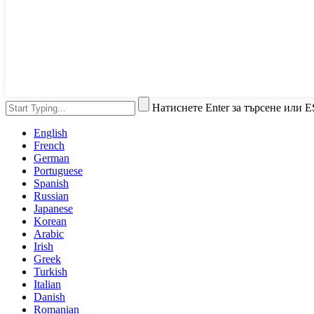
Натиснете Enter за търсене или E
English
French
German
Portuguese
Spanish
Russian
Japanese
Korean
Arabic
Irish
Greek
Turkish
Italian
Danish
Romanian