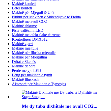
Makinë konfeti
Letër konfeti
Makinë për Mjegull të Ulët
Pluhur për Makinën e Shkëndijave të Ftohta
Makinë me avull CO2
Makinë shkume
Pistë vallëzimi LED
Makinë me efekt flake të rreme
Kontrolluesi DMX512
Makinë zjarri
Makinë mjegulle
Makinë për flluska mjegulle
Makinë për Mjegullim
Dritat e Skenës
Makinë dëbore
Perde me yje LED
Lëng për makinën e tymit
Makinë flluskash
Aksesorë për Makinën e Tymosjes
Me dy tuba dixhitale me avull CO2...