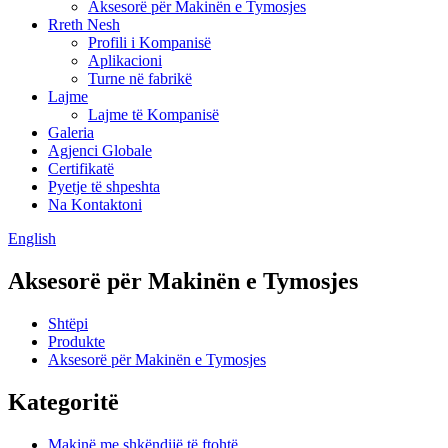
Aksesorë për Makinën e Tymosjes
Rreth Nesh
Profili i Kompanisë
Aplikacioni
Turne në fabrikë
Lajme
Lajme të Kompanisë
Galeria
Agjenci Globale
Certifikatë
Pyetje të shpeshta
Na Kontaktoni
English
Aksesorë për Makinën e Tymosjes
Shtëpi
Produkte
Aksesorë për Makinën e Tymosjes
Kategoritë
Makinë me shkëndijë të ftohtë