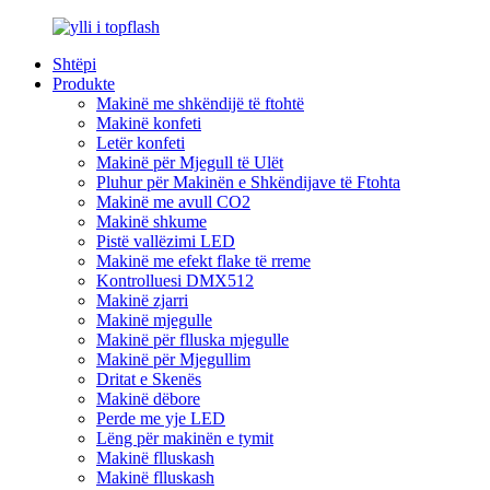
Shtëpi
Produkte
Makinë me shkëndijë të ftohtë
Makinë konfeti
Letër konfeti
Makinë për Mjegull të Ulët
Pluhur për Makinën e Shkëndijave të Ftohta
Makinë me avull CO2
Makinë shkume
Pistë vallëzimi LED
Makinë me efekt flake të rreme
Kontrolluesi DMX512
Makinë zjarri
Makinë mjegulle
Makinë për flluska mjegulle
Makinë për Mjegullim
Dritat e Skenës
Makinë dëbore
Perde me yje LED
Lëng për makinën e tymit
Makinë flluskash
Makinë flluskash