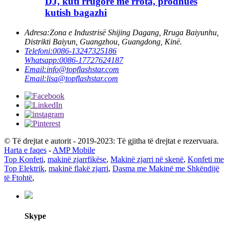
DJ, kuti rrugore me rrota, prodhues
kutish bagazhi
Adresa:
Zona e Industrisë Shijing Dagang, Rruga Baiyunhu,
Distrikti Baiyun, Guangzhou, Guangdong, Kinë.
Telefoni:
0086-13247325186
Whatsapp:
0086-17727624187
Email:
info@topflashstar.com
Email:
lisa@topflashstar.com
© Të drejtat e autorit - 2019-2023: Të gjitha të drejtat e rezervuara.
Harta e faqes
-
AMP Mobile
Top Konfeti
,
makinë zjarrfikëse
,
Makinë zjarri në skenë
,
Konfeti me
Top Elektrik
,
makinë flakë zjarri
,
Dasma me Makinë me Shkëndijë
të Ftohtë
,
Skype